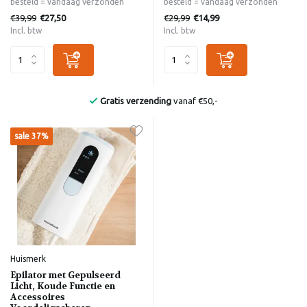
besteld = vandaag verzonden
besteld = vandaag verzonden
€39,99
€29,99
€27,50
€14,99
Incl. btw
Incl. btw
Gratis verzending
vanaf €50,-
sale 37%
Huismerk
Epilator met Gepulseerd
Licht, Koude Functie en
Accessoires