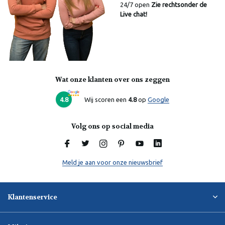
24/7 open
Zie rechtsonder de
Live chat!
Wat onze klanten over ons zeggen
Laura
Online
4.8
Wij scoren een
4.8
op
Google
Volg ons op social media
Meld je aan voor onze nieuwsbrief
Klantenservice