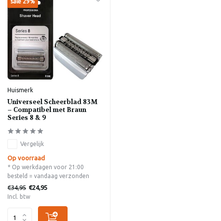
sale 29%
Huismerk
Universeel Scheerblad 83M
– Compatibel met Braun
Series 8 & 9
Vergelijk
Op voorraad
* Op werkdagen voor 21:00
besteld = vandaag verzonden
€34,95
€24,95
Incl. btw