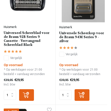
Huismerk
Huismerk
Universeel Scheerblad voor
Universele Scheerkop voor
de Braun 92B Series 9
de Braun 94M Series 9 -
Cassette - Vervangend
zilver
Scheerblad Black
Vergelijk
Vergelijk
Op voorraad
Op voorraad
* Op werkdagen voor 21:00
* Op werkdagen voor 21:00
besteld = vandaag verzonden
besteld = vandaag verzonden
€39,95
€39,95
€29,95
€29,95
Incl. btw
Incl. btw