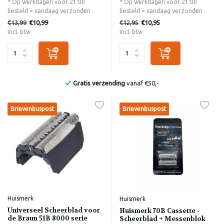
* Op werkdagen voor 21:00
* Op werkdagen voor 21:00
besteld = vandaag verzonden
besteld = vandaag verzonden
€13,99
€12,95
€10,99
€10,95
Incl. btw
Incl. btw
Bekend van de Radio
Brievenbuspost
Brievenbuspost
Huismerk
Huismerk
Universeel Scheerblad voor
Huismerk 70B Cassette -
de Braun 51B 8000 serie
Scheerblad + Messenblok