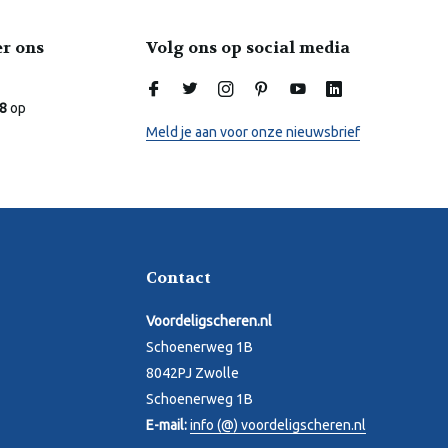
er ons
Volg ons op social media
Laura
Online
.8
op
Meld je aan voor onze nieuwsbrief
Contact
Voordeligscheren.nl
Schoenerweg 1B
8042PJ Zwolle
Schoenerweg 1B
E-mail:
info (@) voordeligscheren.nl