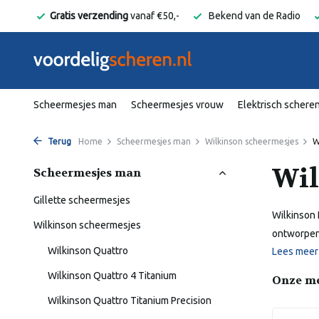
elgië
Gratis verzending
vanaf €50,-
Bekend van de Radio
Scheermesjes man
Scheermesjes vrouw
Elektrisch schere
Terug
Home
Scheermesjes man
Wilkinson scheermesjes
W
Wil
Scheermesjes man
Gillette scheermesjes
Wilkinson 
Wilkinson scheermesjes
ontworpen 
Wilkinson Quattro
Lees mee
Wilkinson Quattro 4 Titanium
Onze m
Wilkinson Quattro Titanium Precision