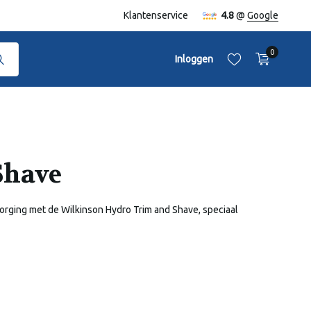
naf €50,-
Klantenservice
4.8
@
Google
0
Inloggen
Shave
Account aanmaken
Account aanmaken
orging met de Wilkinson Hydro Trim and Shave, speciaal