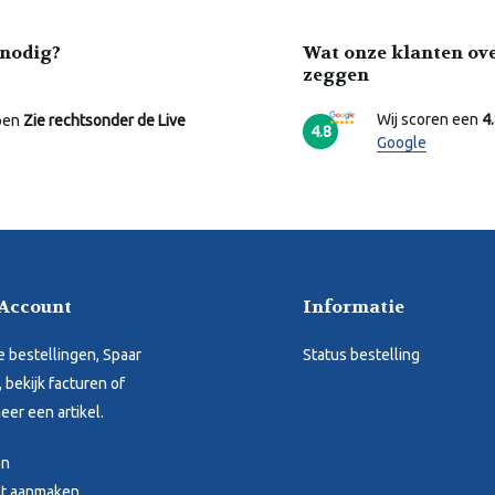
nodig?
Wat onze klanten ov
zeggen
Wij scoren een
4
pen
Zie rechtsonder de Live
4.8
Google
 Account
Informatie
je bestellingen, Spaar
Status bestelling
 bekijk facturen of
eer een artikel.
en
t aanmaken