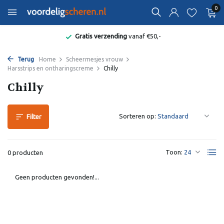
0
Gratis verzending
vanaf €50,-
Terug
Home
Scheermesjes vrouw
Harsstrips en ontharingscreme
Chilly
Chilly
Sorteren op:
Filter
Toon:
0 producten
Geen producten gevonden!...