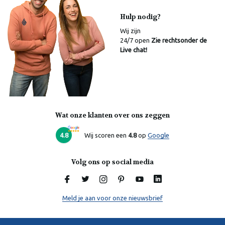
Hulp nodig?
Wij zijn
24/7 open
Zie rechtsonder de
Live chat!
Wat onze klanten over ons zeggen
Laura
Online
4.8
Wij scoren een
4.8
op
Google
Volg ons op social media
Meld je aan voor onze nieuwsbrief