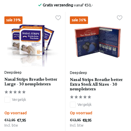
Gratis verzending
vanaf €50,-
sale 39%
sale 36%
Deepsleep
Deepsleep
Nasal Strips Breathe better
Nasal Strips Breathe better
Large - 30 neuspleisters
Extra Sterk All Sizes - 30
neuspleisters
Vergelijk
Vergelijk
Op voorraad
Op voorraad
€12,95
€13,95
€7,95
€8,95
Incl. btw
Incl. btw