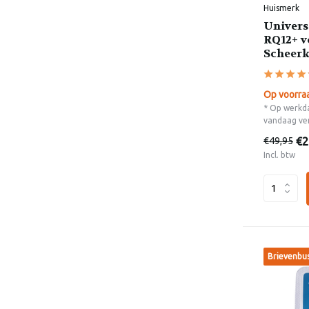
Huismerk
Univers
RQ12+ v
Scheer
Op voorra
* Op werkda
vandaag ve
€2
€49,95
Incl. btw
Brievenbu