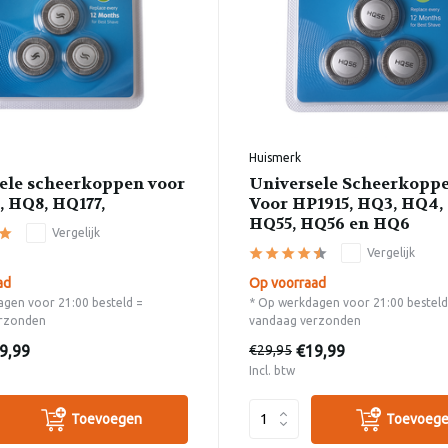
Huismerk
ele scheerkoppen voor
Universele Scheerkopp
, HQ8, HQ177,
Voor HP1915, HQ3, HQ4,
HQ55, HQ56 en HQ6
Vergelijk
Vergelijk
ad
Op voorraad
gen voor 21:00 besteld =
* Op werkdagen voor 21:00 besteld
rzonden
vandaag verzonden
9,99
€19,99
€29,95
Incl. btw
Toevoegen
Toevoeg