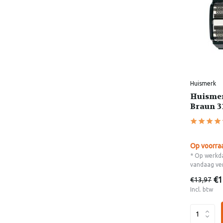
Huismerk
Huismer
Braun 31
Op voorra
* Op werkda
vandaag ve
€1
€13,97
Incl. btw