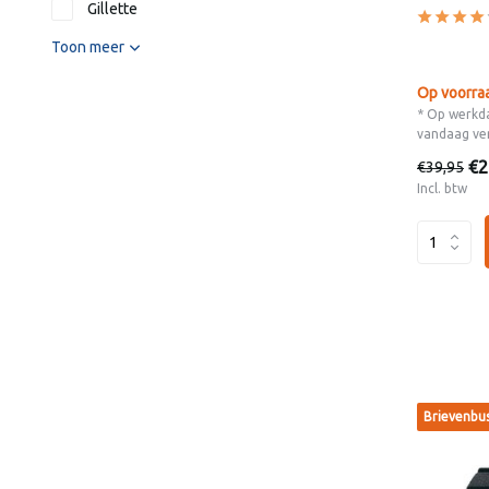
Gillette
Toon meer
Op voorra
* Op werkda
vandaag ve
€2
€39,95
Incl. btw
Brievenbu