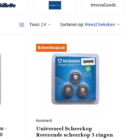
InnovaGoods
Toon:
Sorteren op:
Brievenbuspost
Huismerk
n -
Universeel Scheerkop
0
Roterende scheerkop 3 ringen