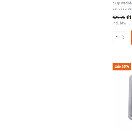
* Op werkda
vandaag ve
€1
€39,95
Incl. btw
sale 50%