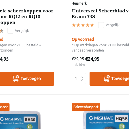
Huismerk
ele scheerkoppen voor
Universeel Scheerblad v
oor RQ12 en RQ10
Braun 73S
koppen
Vergelijk
Vergelijk
ad
Op voorraad
gen voor 21:00 besteld =
* Op werkdagen voor 21:00 besteld
rzonden
vandaag verzonden
4,95
€24,95
€29,95
Incl. btw
Toevoegen
Toevoeg
spost
Brievenbuspost