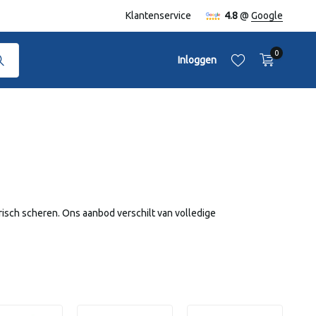
Klantenservice
4.8
@
Google
0
Inloggen
Account aanmaken
Account aanmaken
risch scheren. Ons aanbod verschilt van volledige