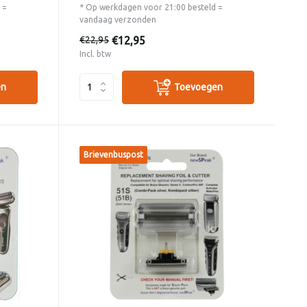
 =
* Op werkdagen voor 21:00 besteld =
vandaag verzonden
€12,95
€22,95
Incl. btw
en
Toevoegen
Brievenbuspost