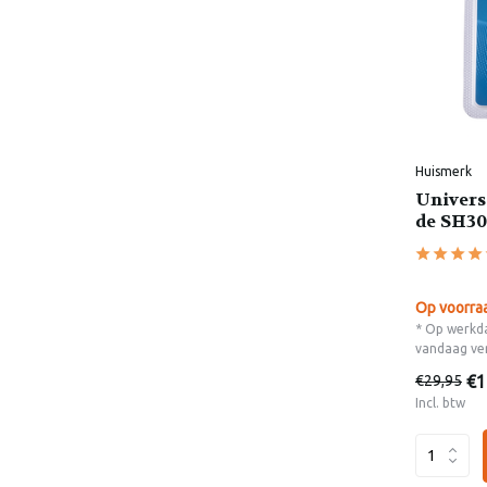
Huismerk
Univers
de SH30
Op voorra
* Op werkda
vandaag ve
€1
€29,95
Incl. btw