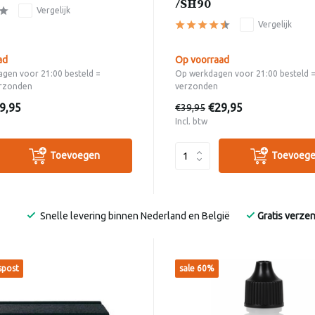
/SH90
Vergelijk
Vergelijk
ad
Op voorraad
gen voor 21:00 besteld =
Op werkdagen voor 21:00 besteld 
rzonden
verzonden
9,95
€29,95
€39,95
Incl. btw
Toevoegen
Toevoeg
Snelle levering binnen Nederland en België
Gratis verze
spost
sale 60%