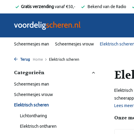
vanaf €50,-
Bekend van de Radio
Snelle levering binnen Ned
Scheermesjes man
Scheermesjes vrouw
Elektrisch schere
Terug
Home
Elektrisch scheren
Ele
Categorieën
Scheermesjes man
Elektrisch
Scheermesjes vrouw
scheerappa
Elektrisch scheren
Lees mee
Lichtontharing
Onze m
Elektrisch ontharen