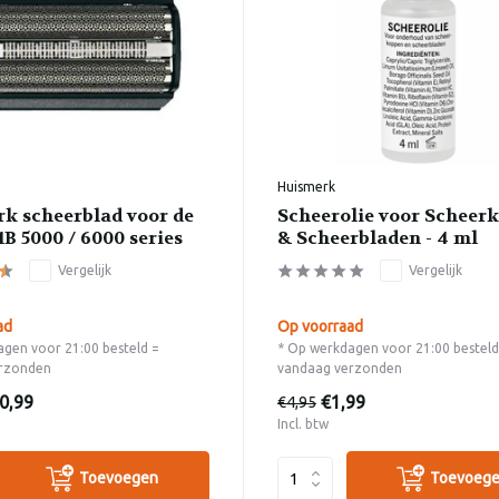
Huismerk
k scheerblad voor de
Scheerolie voor Scheer
B 5000 / 6000 series
& Scheerbladen - 4 ml
Vergelijk
Vergelijk
ad
Op voorraad
gen voor 21:00 besteld =
* Op werkdagen voor 21:00 besteld
rzonden
vandaag verzonden
0,99
€1,99
€4,95
Incl. btw
Toevoegen
Toevoeg