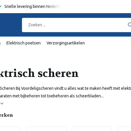
erland en België
Gratis verzending
vanaf €50,-
n
Elektrisch poetsen
Verzorgingsartikelen
ktrisch scheren
 Scheren Bij Voordeligscheren vindt u alles wat te maken heeft met elekt
raten met bijbehoren tot toebehoren als scheerbladen...
r
erken