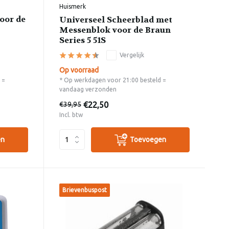
Huismerk
oor de
Universeel Scheerblad met
Messenblok voor de Braun
Series 5 51S
Vergelijk
Op voorraad
 =
* Op werkdagen voor 21:00 besteld =
vandaag verzonden
€22,50
€39,95
Incl. btw
en
Toevoegen
Brievenbuspost