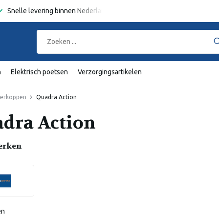
Snelle levering binnen Nederland en België
Gratis verzending
va
n
Elektrisch poetsen
Verzorgingsartikelen
heerkoppen
Quadra Action
dra Action
erken
en