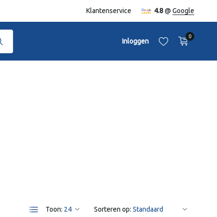
naf €50,-
Klantenservice
4.8
@
Google
0
Inloggen
Account aanmaken
Account aanmaken
Toon:
Sorteren op: