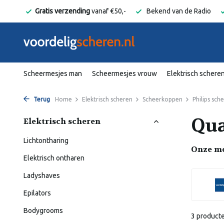
elgië
Gratis verzending
vanaf €50,-
Bekend van de Radio
Scheermesjes man
Scheermesjes vrouw
Elektrisch schere
Terug
Home
Elektrisch scheren
Scheerkoppen
Philips sc
Qua
Elektrisch scheren
Lichtontharing
Onze m
Elektrisch ontharen
Ladyshaves
Epilators
Bodygrooms
3 product