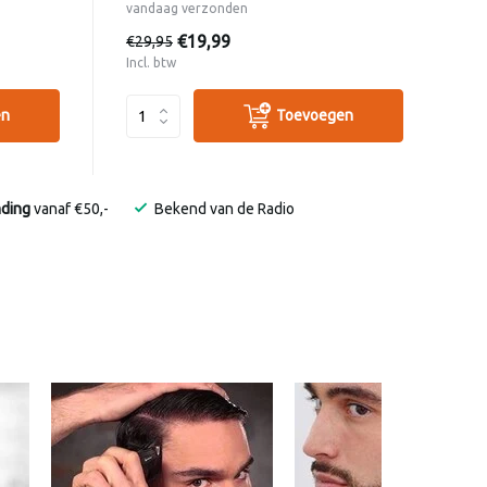
vandaag verzonden
€19,99
€29,95
Incl. btw
en
Toevoegen
nding
vanaf €50,-
Bekend van de Radio