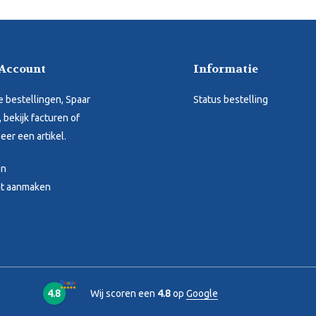
 Account
Informatie
je bestellingen, Spaar
Status bestelling
 bekijk facturen of
eer een artikel.
en
t aanmaken
4.8
Wij scoren een
4.8
op
Google