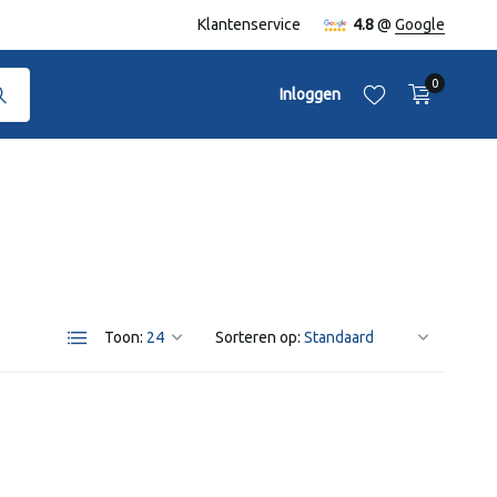
naf €50,-
Klantenservice
4.8
@
Google
0
Inloggen
Account aanmaken
Account aanmaken
Toon:
Sorteren op: