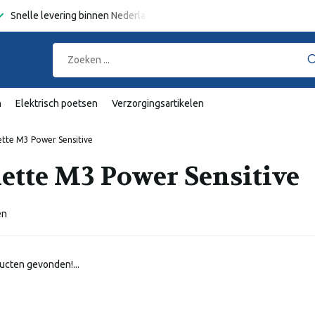
Snelle levering binnen Nederland en België
Gratis verzending
va
n
Elektrisch poetsen
Verzorgingsartikelen
lette M3 Power Sensitive
lette M3 Power Sensitive
en
ucten gevonden!...