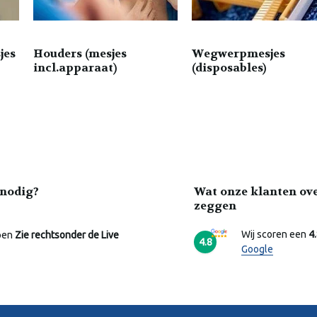
jes
Houders (mesjes
Wegwerpmesjes
incl.apparaat)
(disposables)
nodig?
Wat onze klanten ov
zeggen
Wij scoren een
4
pen
Zie rechtsonder de Live
4.8
Google