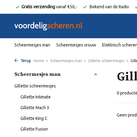
elgië
Gratis verzending
vanaf €50,-
Bekend van de Radio
Scheermesjes man
Scheermesjes vrouw
Elektrisch schere
Terug
Home
Scheermesjes man
Gillette scheermesjes
Gil
Gil
Scheermesjes man
Gillette scheermesjes
0 product
Gillette Intimate
Gillette Mach 3
Geen prod
Gillette King C
Gillette Fusion