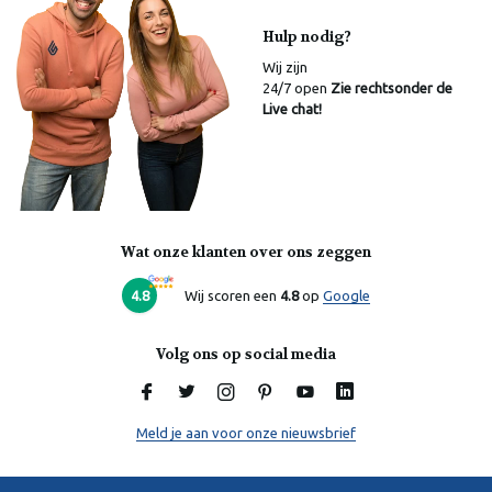
Hulp nodig?
Wij zijn
24/7 open
Zie rechtsonder de
Live chat!
Wat onze klanten over ons zeggen
Laura
Online
4.8
Wij scoren een
4.8
op
Google
Volg ons op social media
Meld je aan voor onze nieuwsbrief