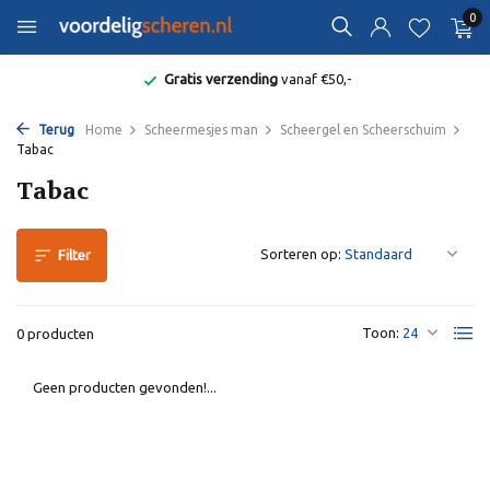
0
Gratis verzending
vanaf €50,-
Terug
Home
Scheermesjes man
Scheergel en Scheerschuim
Tabac
Tabac
Sorteren op:
Filter
Toon:
0 producten
Geen producten gevonden!...