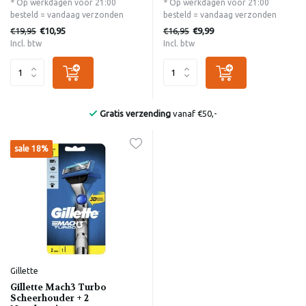
* Op werkdagen voor 21:00
* Op werkdagen voor 21:00
besteld = vandaag verzonden
besteld = vandaag verzonden
€19,95
€16,95
€10,95
€9,99
Incl. btw
Incl. btw
Gratis verzending
vanaf €50,-
sale 18%
Gillette
Gillette Mach3 Turbo
Scheerhouder + 2