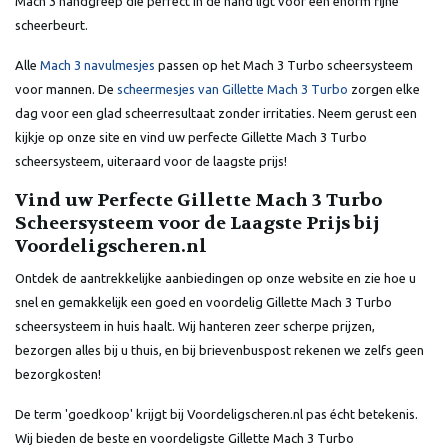
Mach 3 handgreep die perfect in de hand ligt voor een enorm fijne
scheerbeurt.
Alle
Mach 3 navulmesjes
passen op het Mach 3 Turbo scheersysteem
voor mannen. De
scheermesjes van Gillette Mach 3 Turbo
zorgen elke
dag voor een glad scheerresultaat zonder irritaties. Neem gerust een
kijkje op onze site en vind uw perfecte Gillette Mach 3 Turbo
scheersysteem, uiteraard voor de laagste prijs!
Vind uw Perfecte Gillette Mach 3 Turbo
Scheersysteem voor de Laagste Prijs bij
Voordeligscheren.nl
Ontdek de aantrekkelijke aanbiedingen op onze website en zie hoe u
snel en gemakkelijk een goed en voordelig Gillette Mach 3 Turbo
scheersysteem in huis haalt. Wij hanteren zeer scherpe prijzen,
bezorgen alles bij u thuis, en bij brievenbuspost rekenen we zelfs geen
bezorgkosten!
De term 'goedkoop' krijgt bij Voordeligscheren.nl pas écht betekenis.
Wij bieden de beste en voordeligste Gillette Mach 3 Turbo