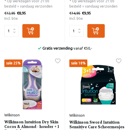
* Op werkdagen voor 21:00
* Op werkdagen voor 21:00
besteld = vandaag verzonden
besteld = vandaag verzonden
€12,95
€14,95
€8,95
€9,95
Incl. btw
Incl. btw
Bekend van de Radio
sale 25%
sale 18%
Wilkinson
Wilkinson
Wilkinson Intuition Dry Skin
Wilkinson Sword Intuition
Cocos & Almond - houder + 1
Sensitive Care Scheermesjes