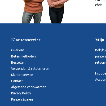
24/7 o
chat!
Klantenservice
Mijn
Over ons
Bekijk 
Betaalmethoden
punten,
Bestellen
retourn
Verzenden & retourneren
Inlogg
Klantenservice
Accoun
Contact
Algemene voorwaarden
Privacy Policy
Punten Sparen