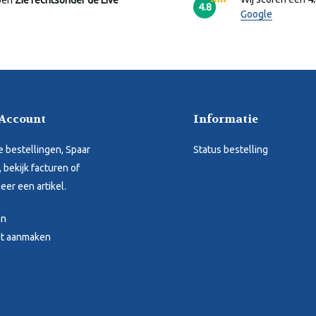
pen
Zie rechtsonder de Live
4.8
Google
 Account
Informatie
je bestellingen, Spaar
Status bestelling
 bekijk facturen of
eer een artikel.
en
t aanmaken