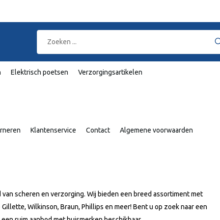
n
Elektrisch poetsen
Verzorgingsartikelen
rneren
Klantenservice
Contact
Algemene voorwaarden
 van scheren en verzorging. Wij bieden een breed assortiment met
illette, Wilkinson, Braun, Phillips en meer! Bent u op zoek naar een
ij een ruim aanbod met huismerken beschikbaar.