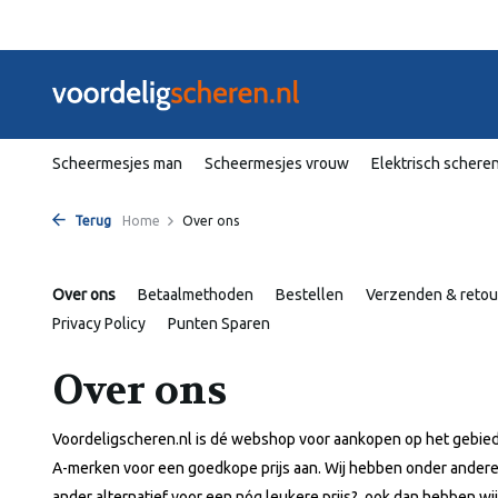
Scheermesjes man
Scheermesjes vrouw
Elektrisch schere
Terug
Home
Over ons
Over ons
Betaalmethoden
Bestellen
Verzenden & retou
Privacy Policy
Punten Sparen
Over ons
Voordeligscheren.nl is dé webshop voor aankopen op het gebied
A-merken voor een goedkope prijs aan. Wij hebben onder andere G
ander alternatief voor een nóg leukere prijs?, ook dan hebben w