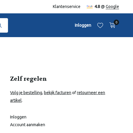
Klantenservice
4.8
@
Google
0
Inloggen
Zelf regelen
Account aanmaken
Account aanmaken
Volg je bestelling
,
bekijk facturen
of
retourneer een
artikel
.
Inloggen
Account aanmaken