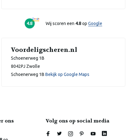
4.8
Wij scoren een
4.8
op
Google
Voordeligscheren.nl
Schoenerweg 1B
8042PJ Zwolle
Schoenerweg 1B
Bekijk op Google Maps
er ons
Volg ons op social media
Laura
Online
.8
op