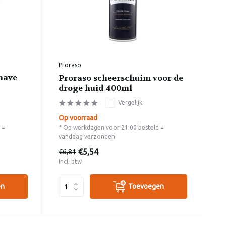
Proraso
have
Proraso scheerschuim voor de
droge huid 400ml
Vergelijk
Op voorraad
 =
* Op werkdagen voor 21:00 besteld =
vandaag verzonden
€5,54
€6,81
Incl. btw
en
Toevoegen