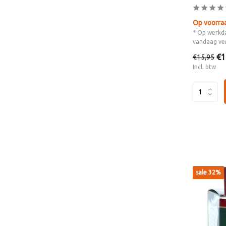
Op voorra
* Op werkda
vandaag ve
€1
€15,95
Incl. btw
sale 32%