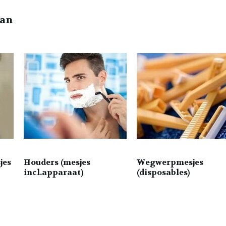
man
jes
Houders (mesjes
Wegwerpmesjes
incl.apparaat)
(disposables)