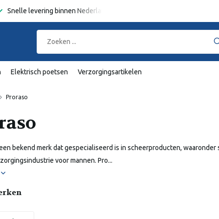
Snelle levering binnen Nederland en België
Gratis verzending
va
n
Elektrisch poetsen
Verzorgingsartikelen
Proraso
raso
 een bekend merk dat gespecialiseerd is in scheerproducten, waaronder sch
erzorgingsindustrie voor mannen. Pro...
r
erken