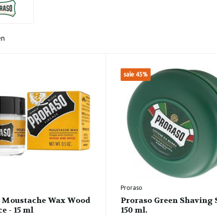
en
sale 45%
Proraso
o Moustache Wax Wood
Proraso Green Shaving 
e - 15 ml
150 ml.