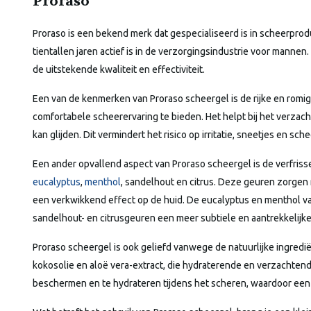
Proraso
Proraso is een bekend merk dat gespecialiseerd is in scheerprodu
tientallen jaren actief is in de verzorgingsindustrie voor manne
de uitstekende kwaliteit en effectiviteit.
Een van de kenmerken van Proraso scheergel is de rijke en romig
comfortabele scheerervaring te bieden. Het helpt bij het verza
kan glijden. Dit vermindert het risico op irritatie, sneetjes en sche
Een ander opvallend aspect van Proraso scheergel is de verfriss
eucalyptus
,
menthol
, sandelhout en citrus. Deze geuren zorgen
een verkwikkend effect op de huid. De eucalyptus en menthol var
sandelhout- en citrusgeuren een meer subtiele en aantrekkelijke
Proraso scheergel is ook geliefd vanwege de natuurlijke ingredi
kokosolie en aloë vera-extract, die hydraterende en verzachte
beschermen en te hydrateren tijdens het scheren, waardoor een