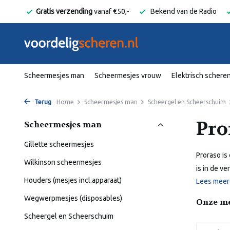
elgië
Gratis verzending
vanaf €50,-
Bekend van de Radio
Scheermesjes man
Scheermesjes vrouw
Elektrisch schere
Terug
Home
Scheermesjes man
Scheergel en Scheerschuim
Pro
Scheermesjes man
Gillette scheermesjes
Proraso is
Wilkinson scheermesjes
is in de v
Houders (mesjes incl.apparaat)
Lees mee
Wegwerpmesjes (disposables)
Onze m
Scheergel en Scheerschuim