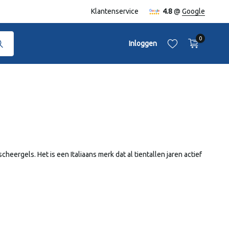
naf €50,-
Klantenservice
4.8
@
Google
0
Inloggen
Account aanmaken
Account aanmaken
eergels. Het is een Italiaans merk dat al tientallen jaren actief