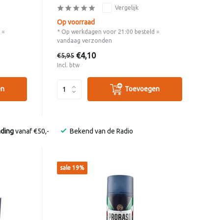
Vergelijk
Op voorraad
 =
* Op werkdagen voor 21:00 besteld =
vandaag verzonden
€4,10
€5,95
Incl. btw
en
Toevoegen
nding
vanaf €50,-
Bekend van de Radio
sale 19%