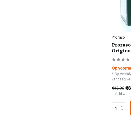
Proraso
Proraso
Origina
Op voorra
* Op werkda
vandaag ve
€8
€12,95
Incl. btw