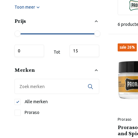
Toon meer
Prijs
6 product
sale 26%
Tot
Merken
Alle merken
Proraso
Proraso
Proras
and Spic