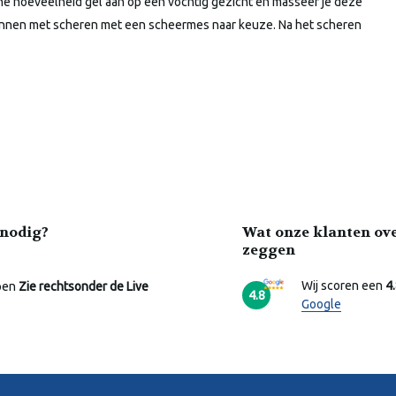
ine hoeveelheid gel aan op een vochtig gezicht en masseer je deze
eginnen met scheren met een scheermes naar keuze. Na het scheren
nodig?
Wat onze klanten ov
zeggen
Wij scoren een
4
pen
Zie rechtsonder de Live
4.8
Google