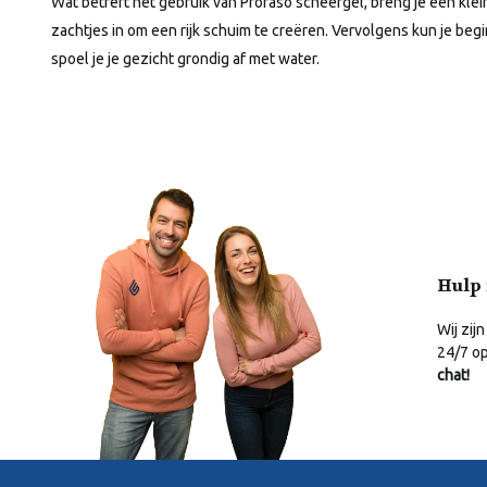
Wat betreft het gebruik van Proraso scheergel, breng je een kle
zachtjes in om een rijk schuim te creëren. Vervolgens kun je b
spoel je je gezicht grondig af met water.
Hulp 
Wij zijn
24/7 o
chat!