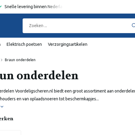
Snelle levering binnen Nederland en België
Gratis verzending
va
n
Elektrisch poetsen
Verzorgingsartikelen
Braun onderdelen
un onderdelen
rdelen Voordeligscheren.nl biedt een groot assortiment aan onderdelen
houders en van oplaadsnoeren tot beschermkapjes...
r
erken