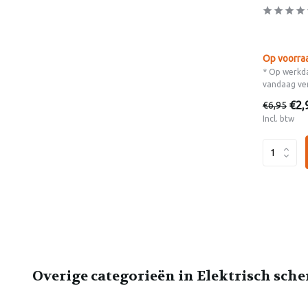
Op voorra
* Op werkda
vandaag ve
€2,
€6,95
Incl. btw
Overige categorieën in Elektrisch sch