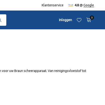
naf €50,-
Klantenservice
4.8
@
Google
0
Inloggen
Account aanmaken
Account aanmaken
 voor uw Braun scheerapparaat. Van reinigingsvloeistof tot