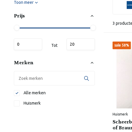
Toon meer
Prijs
3 product
Tot
sale 58%
Merken
Alle merken
Huismerk
Huismerk
Scheerb
of Brau