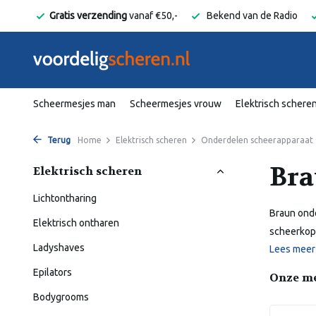
elgië
Gratis verzending
vanaf €50,-
Bekend van de Radio
Scheermesjes man
Scheermesjes vrouw
Elektrisch schere
Terug
Home
Elektrisch scheren
Onderdelen scheerapparaat
Bra
Elektrisch scheren
Lichtontharing
Braun onde
Elektrisch ontharen
scheerkop
Ladyshaves
Lees mee
Epilators
Onze m
Bodygrooms