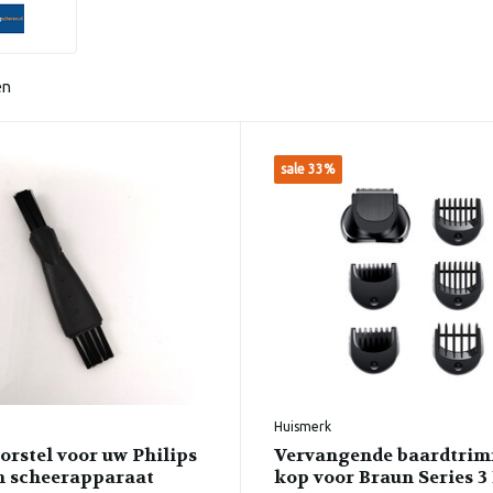
en
sale 33%
Huismerk
orstel voor uw Philips
Vervangende baardtri
n scheerapparaat
kop voor Braun Series 3