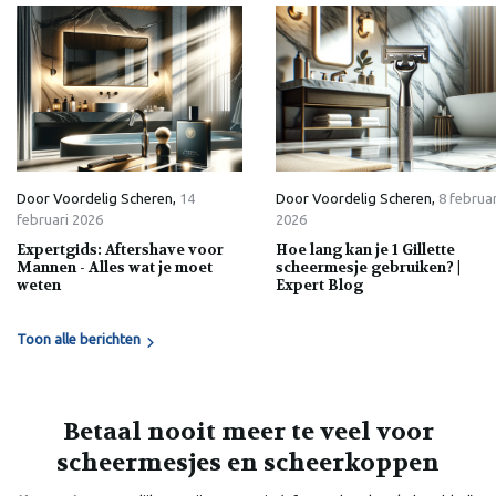
Laura
Online
Door
Voordelig Scheren
,
14
Door
Voordelig Scheren
,
8 februar
februari 2026
2026
Expertgids: Aftershave voor
Hoe lang kan je 1 Gillette
Mannen - Alles wat je moet
scheermesje gebruiken? |
weten
Expert Blog
Toon alle berichten
Betaal nooit meer te veel voor
scheermesjes en scheerkoppen