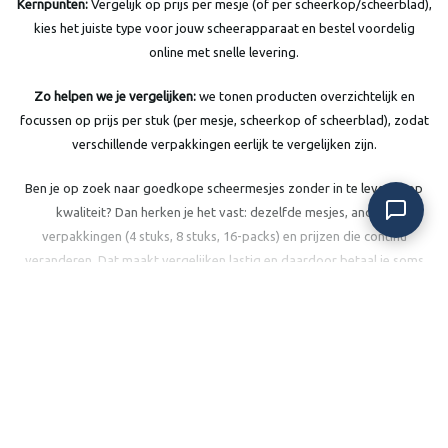
Kernpunten:
Vergelijk op prijs per mesje (of per scheerkop/scheerblad),
kies het juiste type voor jouw scheerapparaat en bestel voordelig
online met snelle levering.
Zo helpen we je vergelijken:
we tonen producten overzichtelijk en
focussen op prijs per stuk (per mesje, scheerkop of scheerblad), zodat
verschillende verpakkingen eerlijk te vergelijken zijn.
Ben je op zoek naar
goedkope scheermesjes
zonder in te leveren op
kwaliteit? Dan herken je het vast: dezelfde mesjes, andere
verpakkingen (4 stuks, 8 stuks, 16-packs) en prijzen die continu
veranderen. Dat maakt vergelijken lastig en daardoor betaal je soms
ongemerkt te veel.
Lees meer
Bij
Voordeligscheren.nl
houden we het graag simpel. We helpen je
vergelijken door te focussen op wat écht telt: de
prijs per mesje
,
prijs
per scheerkop
of
prijs per scheerblad
. Zo zie je in één oogopslag waar
je het voordeligst uit bent en koop je sneller de juiste navullingen voor
jouw scheerapparaat.
Hulp nodig?