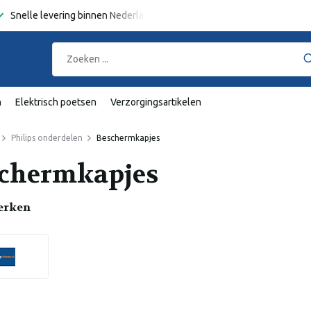
Snelle levering binnen Nederland en België
Gratis verzending
va
n
Elektrisch poetsen
Verzorgingsartikelen
Philips onderdelen
Beschermkapjes
chermkapjes
erken