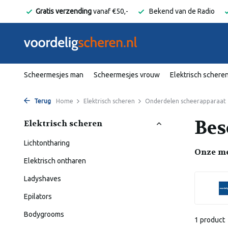
elgië
Gratis verzending
vanaf €50,-
Bekend van de Radio
Scheermesjes man
Scheermesjes vrouw
Elektrisch schere
Terug
Home
Elektrisch scheren
Onderdelen scheerapparaat
Bes
Elektrisch scheren
Lichtontharing
Onze m
Elektrisch ontharen
Ladyshaves
Epilators
Bodygrooms
1 product