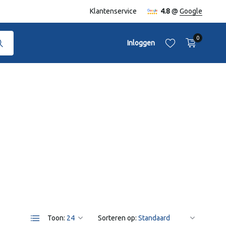
naf €50,-
Klantenservice
4.8
@
Google
0
Inloggen
Account aanmaken
Account aanmaken
Toon:
Sorteren op: