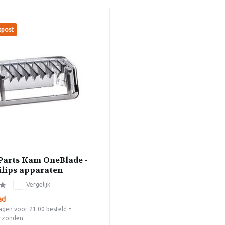
spost
Parts Kam OneBlade -
ilips apparaten
Vergelijk
ad
gen voor 21:00 besteld =
rzonden