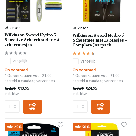
Wilkinson
Wilkinson
Wilkinson Sword Hydro 5
Wilkinson Sword Hydro 5
Sensitive Scheerhouder + 4
Scheermes met 13 Mesjes –
scheermesjes
Complete Jaarpack
Vergelijk
Vergelijk
Op voorraad
Op voorraad
* Op werkdagen voor 21:00
* Op werkdagen voor 21:00
besteld = vandaag verzonden
besteld = vandaag verzonden
€22,95
€39,99
€13,95
€24,95
Incl. btw
Incl. btw
sale 25%
sale 50%