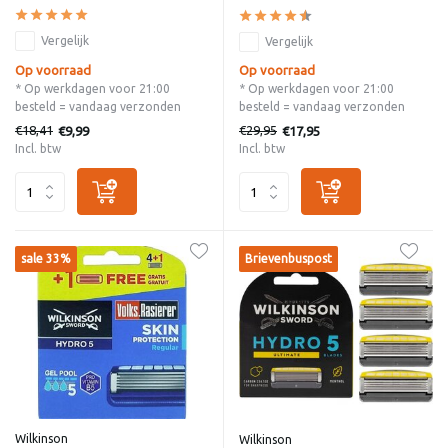
Vergelijk
Vergelijk
Op voorraad
Op voorraad
* Op werkdagen voor 21:00
* Op werkdagen voor 21:00
besteld = vandaag verzonden
besteld = vandaag verzonden
€18,41
€29,95
€9,99
€17,95
Incl. btw
Incl. btw
sale 33%
Brievenbuspost
Wilkinson
Wilkinson