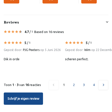
Reviews
4.7
/
Based on 16 reviews
5
5
/
5
/
5
5
Gepost door:
PJG Peeters
op 5 Juni 2026
Gepost door:
Wim
op 22 Decemb
Dik in orde
scheren perfect.
Toon
1
-
3
van
16
reacties
1
2
3
4
5
Schrijf je eigen review