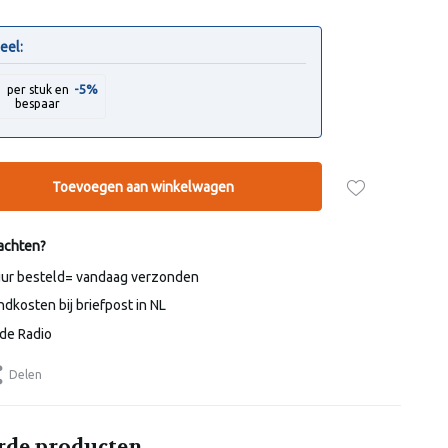
eel:
-5%
0
per stuk en
bespaar
Toevoegen aan winkelwagen
achten?
uur besteld= vandaag verzonden
dkosten bij briefpost in NL
de Radio
Delen
rde producten