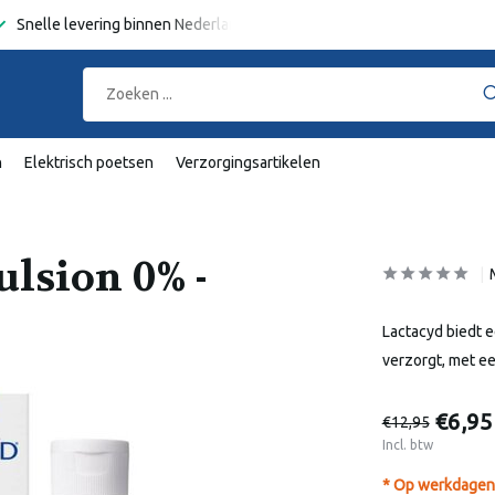
Snelle levering binnen Nederland en België
Gratis verzending
va
n
Elektrisch poetsen
Verzorgingsartikelen
lsion 0% -
Lactacyd biedt 
verzorgt, met e
€6,95
€12,95
Incl. btw
* Op werkdagen 