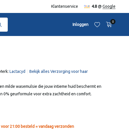
naf €50,-
Klantenservice
4.8
@
Google
0
Inloggen
Merk:
Lactacyd
Bekijk alles Verzorging voor haar
Account aanmaken
Account aanmaken
een milde wasemulsie die jouw intieme huid beschermt en
en 0% geurformule voor extra zachtheid en comfort.
voor 21:00 besteld = vandaag verzonden