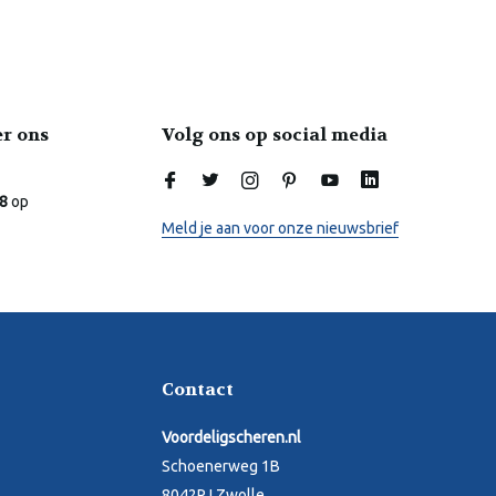
er ons
Volg ons op social media
Laura
Online
.8
op
Meld je aan voor onze nieuwsbrief
Contact
Voordeligscheren.nl
Schoenerweg 1B
8042PJ Zwolle