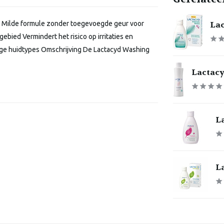
Lac
n Milde formule zonder toegevoegde geur voor
bied Vermindert het risico op irritaties en
lige huidtypes Omschrijving De Lactacyd Washing
Lactacy
La
La