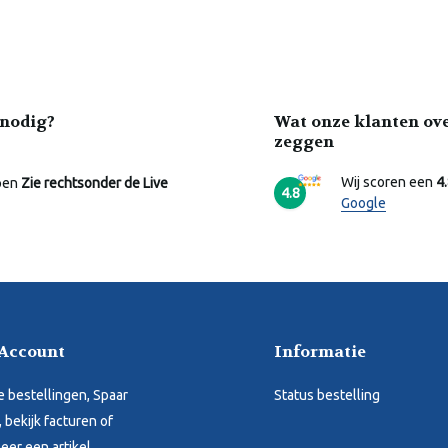
nodig?
Wat onze klanten ov
zeggen
Wij scoren een
4
pen
Zie rechtsonder de Live
4.8
Google
 Account
Informatie
je bestellingen, Spaar
Status bestelling
 bekijk facturen of
eer een artikel.