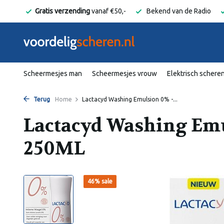
elgië
Gratis verzending
vanaf €50,-
Bekend van de Radio
Scheermesjes man
Scheermesjes vrouw
Elektrisch schere
Terug
Home
Lactacyd Washing Emulsion 0% -...
Lactacyd Washing Emu
250ML
46% sale