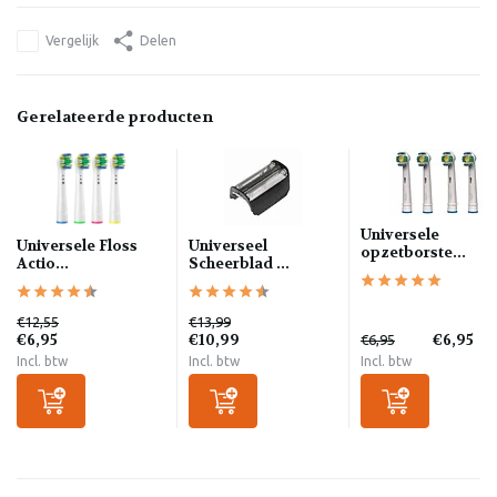
Vergelijk
Delen
Gerelateerde producten
Universele
Universele Floss
Universeel
opzetborste...
Actio...
Scheerblad ...
€12,55
€13,99
€6,95
€10,99
€6,95
€6,95
Incl. btw
Incl. btw
Incl. btw