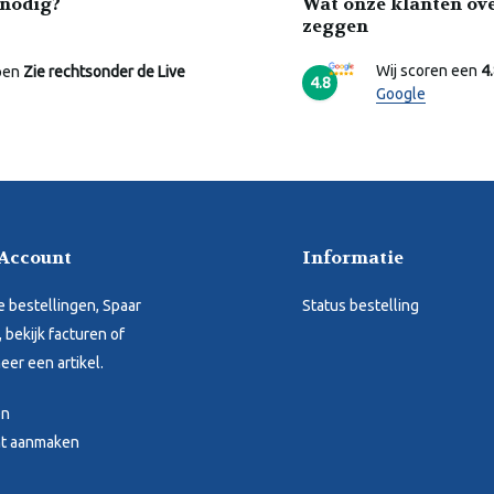
nodig?
Wat onze klanten ov
zeggen
Wij scoren een
4
pen
Zie rechtsonder de Live
4.8
Google
 Account
Informatie
je bestellingen, Spaar
Status bestelling
 bekijk facturen of
eer een artikel.
en
t aanmaken