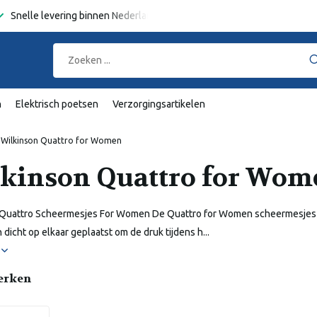
Snelle levering binnen Nederland en België
Gratis verzending
va
n
Elektrisch poetsen
Verzorgingsartikelen
Wilkinson Quattro for Women
kinson Quattro for Wom
 Quattro Scheermesjes For Women De Quattro for Women scheermesjes va
 dicht op elkaar geplaatst om de druk tijdens h...
r
erken