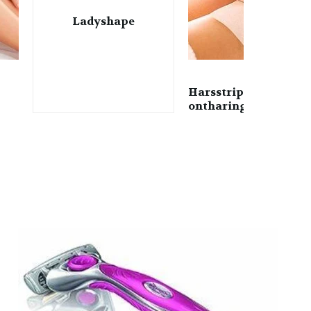
Ladyshape
Harsstrips en
ontharingscreme