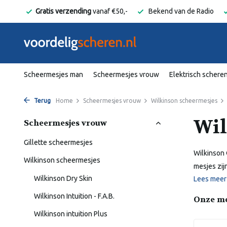
elgië
Gratis verzending
vanaf €50,-
Bekend van de Radio
Scheermesjes man
Scheermesjes vrouw
Elektrisch schere
Terug
Home
Scheermesjes vrouw
Wilkinson scheermesjes
Wil
Scheermesjes vrouw
Gillette scheermesjes
Wilkinson
Wilkinson scheermesjes
mesjes zijn
Wilkinson Dry Skin
Lees mee
Wilkinson Intuition - F.A.B.
Onze m
Wilkinson intuition Plus