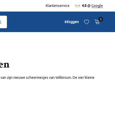
naf €50,-
Klantenservice
4.8
@
Google
0
Inloggen
en
Account aanmaken
Account aanmaken
n zijn nieuwe scheermesjes van Wilkinson. De vier kleine