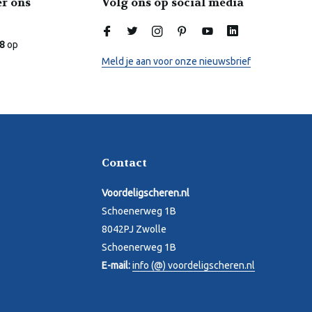
er ons
Volg ons op social media
Laura
Online
.8
op
Meld je aan voor onze nieuwsbrief
Contact
Voordeligscheren.nl
Schoenerweg 1B
8042PJ Zwolle
Schoenerweg 1B
E-mail:
info (@) voordeligscheren.nl