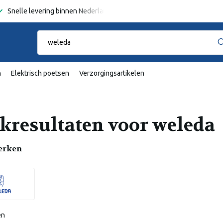
Snelle levering binnen Nederland en België
Gratis verzending
va
n
Elektrisch poetsen
Verzorgingsartikelen
kresultaten voor weleda
erken
en