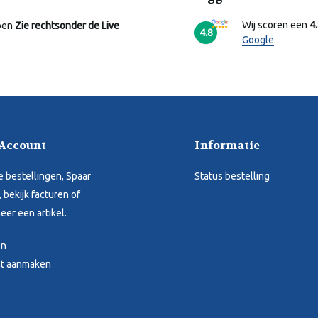
Wij scoren een
4
pen
Zie rechtsonder de Live
4.8
Google
 Account
Informatie
je bestellingen, Spaar
Status bestelling
 bekijk facturen of
eer een artikel.
en
t aanmaken