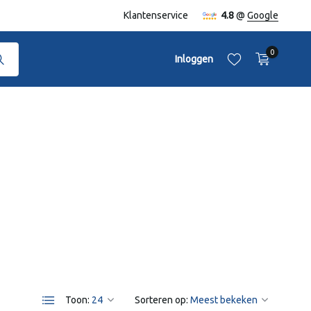
naf €50,-
Klantenservice
4.8
@
Google
0
Inloggen
Account aanmaken
Account aanmaken
Toon:
Sorteren op: