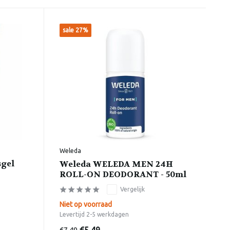
sale 27%
Weleda
sgel
Weleda WELEDA MEN 24H
ROLL-ON DEODORANT - 50ml
Vergelijk
Niet op voorraad
Levertijd 2-5 werkdagen
€7,49