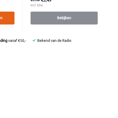
€5,49
Incl. btw
en
Bekijken
nding
vanaf €50,-
Bekend van de Radio