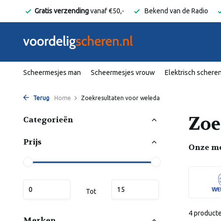
elgië
Gratis verzending
vanaf €50,-
Bekend van de Radio
Scheermesjes man
Scheermesjes vrouw
Elektrisch schere
Terug
Home
Zoekresultaten voor weleda
Zoe
Categorieën
Prijs
Onze m
Tot
4 product
Merken