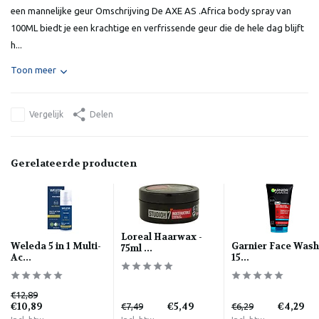
een mannelijke geur Omschrijving De AXE AS .Africa body spray van
100ML biedt je een krachtige en verfrissende geur die de hele dag blijft
h...
Toon meer
Vergelijk
Delen
Gerelateerde producten
Loreal Haarwax -
Weleda 5 in 1 Multi-
Garnier Face Wash
75ml ...
Ac...
15...
€12,89
€10,89
€5,49
€4,29
€7,49
€6,29