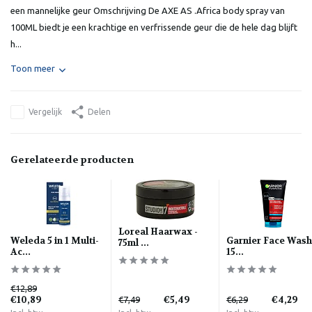
een mannelijke geur Omschrijving De AXE AS .Africa body spray van
100ML biedt je een krachtige en verfrissende geur die de hele dag blijft
h...
Toon meer
Vergelijk
Delen
Gerelateerde producten
Loreal Haarwax -
Weleda 5 in 1 Multi-
Garnier Face Wash
75ml ...
Ac...
15...
€12,89
€10,89
€5,49
€4,29
€7,49
€6,29