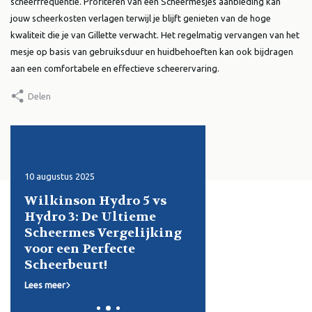
scheerfrequentie. Profiteren van een Scheermesjes aanbieding kan
jouw scheerkosten verlagen terwijl je blijft genieten van de hoge
kwaliteit die je van Gillette verwacht. Het regelmatig vervangen van het
mesje op basis van gebruiksduur en huidbehoeften kan ook bijdragen
aan een comfortabele en effectieve scheerervaring.
Delen
gustus 2025
1 juni 2025
kinson Hydro 5 vs
Ontdek de Beste
ro 3: De Ultieme
Aanbiedingen op
eermes Vergelijking
Opzetborstels voor Oral-
r een Perfecte
B: Bespaar Slim en
eerbeurt!
Verzorg Je Glimlach!
meer
Lees meer