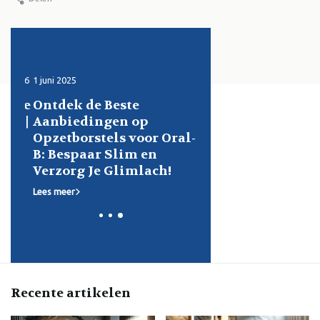
 2026
1 juni 2025
Door Voordelig Scheren, 14 f
2026
ette
Ontdek de Beste
Expertgids: After
? |
Aanbiedingen op
voor Mannen - All
Opzetborstels voor Oral-
je moet weten
B: Bespaar Slim en
Verzorg Je Glimlach!
Lees meer
Lees meer
Recente artikelen