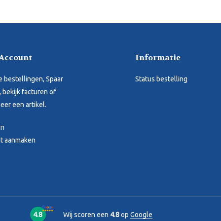
 Account
Informatie
je bestellingen, Spaar
Status bestelling
 bekijk facturen of
eer een artikel.
en
t aanmaken
4.8
Wij scoren een
4.8
op
Google