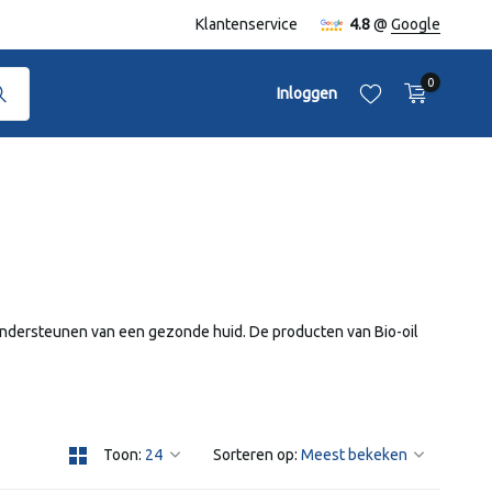
naf €50,-
Klantenservice
4.8
@
Google
0
Inloggen
Account aanmaken
Account aanmaken
t ondersteunen van een gezonde huid. De producten van Bio-oil
Toon:
Sorteren op: