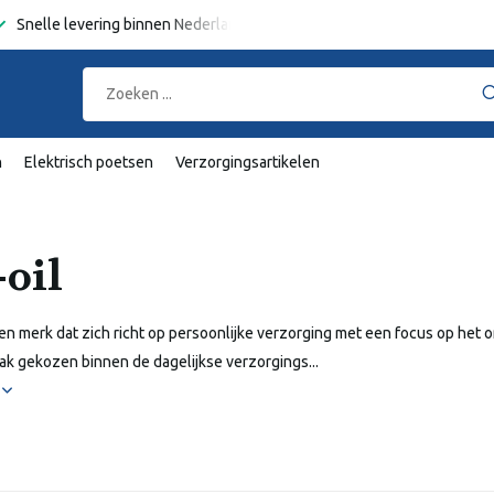
Snelle levering binnen Nederland en België
Gratis verzending
va
n
Elektrisch poetsen
Verzorgingsartikelen
-oil
 een merk dat zich richt op persoonlijke verzorging met een focus op he
k gekozen binnen de dagelijkse verzorgings...
r