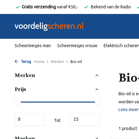
elgië
Gratis verzending
vanaf €50,-
Bekend van de Radio
Scheermesjes man
Scheermesjes vrouw
Elektrisch schere
Terug
Home
Merken
Bio-oil
Bio
Merken
Prijs
Bio-oil is
worden vaa
Lees mee
Tot
1 product
Merken