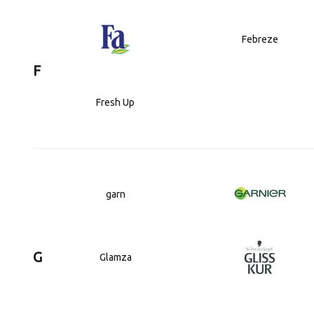
Febreze
F
Fresh Up
garn
G
Glamza