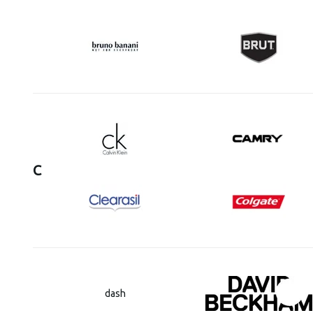
C
dash