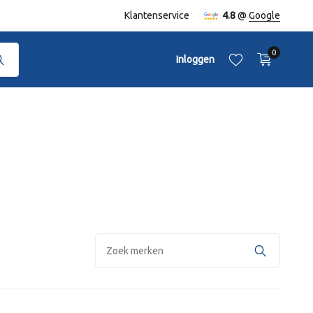
Klantenservice
4.8
@
Google
0
Inloggen
Account aanmaken
Account aanmaken