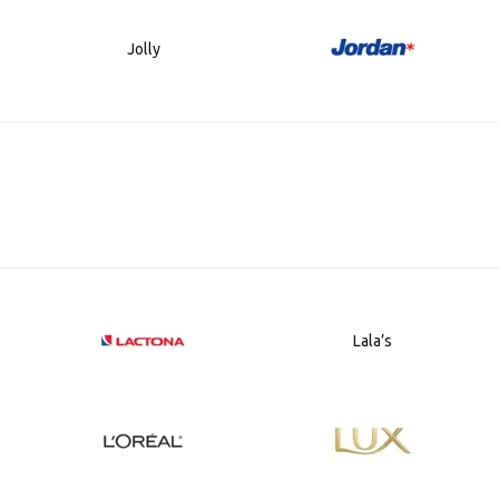
Jolly
Lala’s