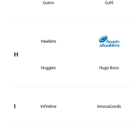
Guess
Guhl
Hawkins
H
Huggies
Hugo Boss
I
Infinitive
InnovaGoods