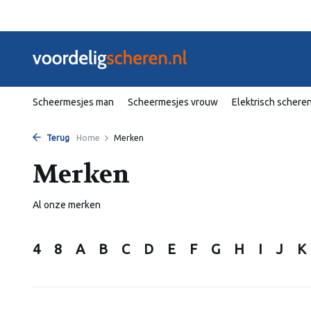
Scheermesjes man
Scheermesjes vrouw
Elektrisch schere
Terug
Home
Merken
Merken
Al onze merken
4
8
A
B
C
D
E
F
G
H
I
J
K