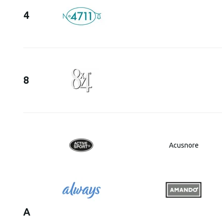
4
8
Acusnore
A