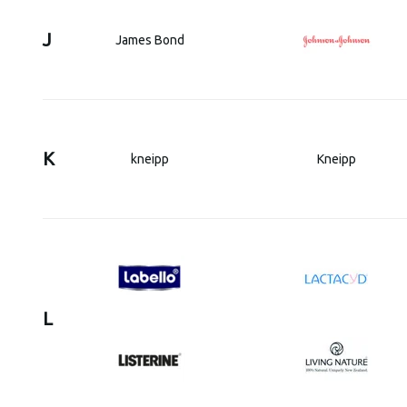
J
James Bond
K
kneipp
Kneipp
L