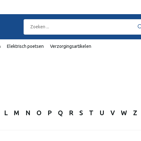
n
Elektrisch poetsen
Verzorgingsartikelen
L
M
N
O
P
Q
R
S
T
U
V
W
Z