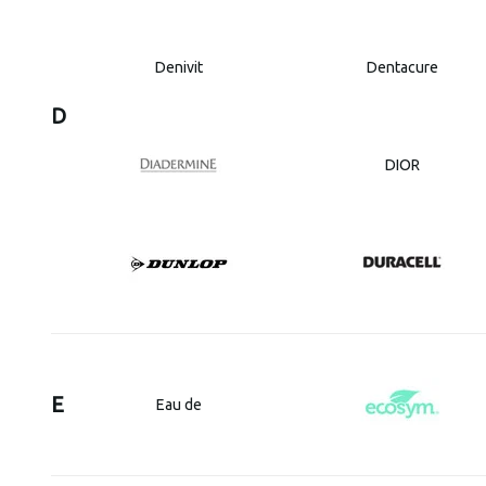
Denivit
Dentacure
D
DIOR
E
Eau de