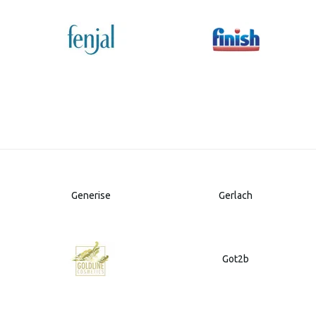
Generise
Gerlach
Got2b