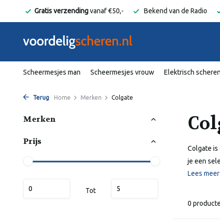
elgië
Gratis verzending
vanaf €50,-
Bekend van de Radio
Scheermesjes man
Scheermesjes vrouw
Elektrisch schere
Terug
Home
Merken
Colgate
Col
Merken
Prijs
Colgate is
je een sel
Lees mee
Tot
0 product