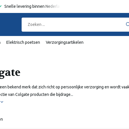
Snelle levering binnen Nederland en België
Gratis verzending
va
n
Elektrisch poetsen
Verzorgingsartikelen
gate
 een bekend merk dat zich richt op persoonlijke verzorging en wordt va
ectie van Colgate producten die bijdrage...
r
en