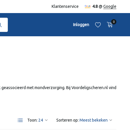
naf €50,-
Klantenservice
4.8
@
Google
0
Inloggen
Account aanmaken
Account aanmaken
ak geassocieerd met mondverzorging. Bij Voordeligscheren.nl vind
Toon:
Sorteren op: