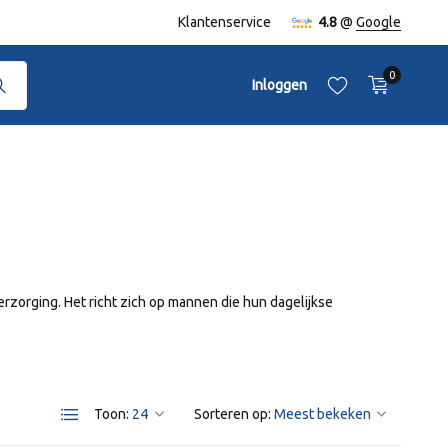
naf €50,-
Klantenservice
4.8
@
Google
0
Inloggen
Account aanmaken
Account aanmaken
erzorging. Het richt zich op mannen die hun dagelijkse
Toon:
Sorteren op: