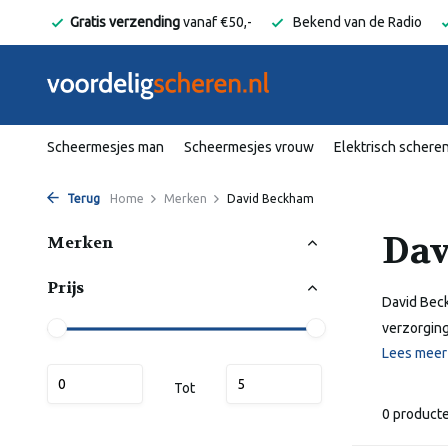
elgië
Gratis verzending
vanaf €50,-
Bekend van de Radio
Scheermesjes man
Scheermesjes vrouw
Elektrisch schere
Terug
Home
Merken
David Beckham
Dav
Merken
Prijs
David Beck
verzorging
Lees mee
Tot
0 product