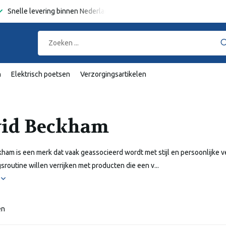
Snelle levering binnen Nederland en België
Gratis verzending
va
n
Elektrisch poetsen
Verzorgingsartikelen
id Beckham
ham is een merk dat vaak geassocieerd wordt met stijl en persoonlijke v
sroutine willen verrijken met producten die een v...
r
en