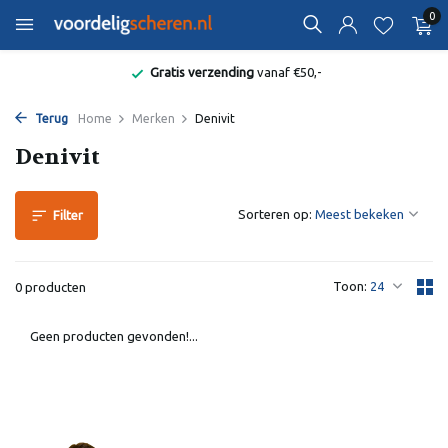
0
Gratis verzending
vanaf €50,-
Terug
Home
Merken
Denivit
Denivit
Sorteren op:
Filter
Toon:
0 producten
Geen producten gevonden!...