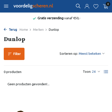
0
Gratis verzending
vanaf €50,-
Terug
Home
Merken
Dunlop
Dunlop
Sorteren op:
Filter
Toon:
0 producten
Geen producten gevonden!...