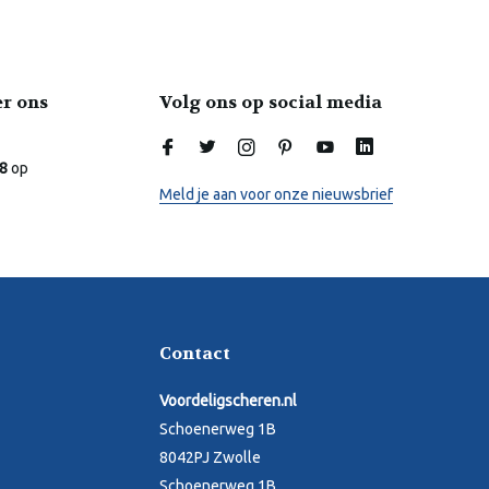
er ons
Volg ons op social media
Laura
Online
.8
op
Meld je aan voor onze nieuwsbrief
Contact
Voordeligscheren.nl
Schoenerweg 1B
8042PJ Zwolle
Schoenerweg 1B