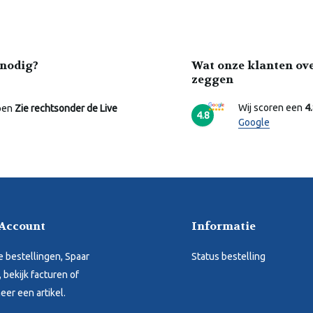
nodig?
Wat onze klanten ov
zeggen
Wij scoren een
4
pen
Zie rechtsonder de Live
4.8
Google
 Account
Informatie
je bestellingen, Spaar
Status bestelling
 bekijk facturen of
eer een artikel.