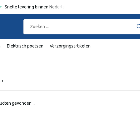
Snelle levering binnen Nederland en België
Gratis verzending
va
n
Elektrisch poetsen
Verzorgingsartikelen
en
ucten gevonden!...