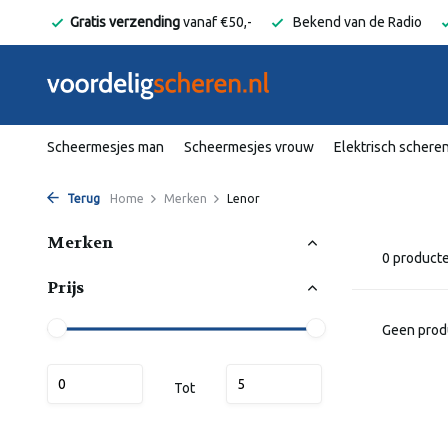
elgië
Gratis verzending
vanaf €50,-
Bekend van de Radio
Scheermesjes man
Scheermesjes vrouw
Elektrisch schere
Terug
Home
Merken
Lenor
Merken
0 product
Prijs
Geen prod
Tot