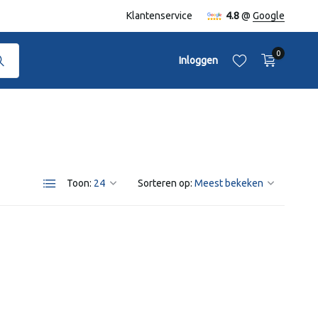
naf €50,-
Klantenservice
4.8
@
Google
0
Inloggen
Toon:
Sorteren op:
Account aanmaken
Account aanmaken