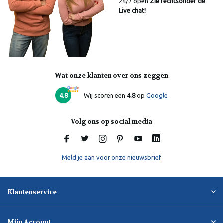
24/7 open
Zie rechtsonder de
Live chat!
Wat onze klanten over ons zeggen
Laura
Online
4.8
Wij scoren een
4.8
op
Google
Volg ons op social media
Meld je aan voor onze nieuwsbrief
Klantenservice
Mijn Account