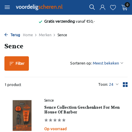
0
Gratis verzending
vanaf €50,-
Terug
Home
Merken
Sence
Sence
Sorteren op:
Filter
Toon:
1 product
Sence
Sence Collection Geschenkset For Men
House Of Barber
Op voorraad