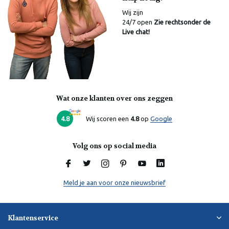
Wij zijn
24/7 open
Zie rechtsonder de
Live chat!
Wat onze klanten over ons zeggen
4.8
Wij scoren een
4.8
op
Google
Volg ons op social media
Meld je aan voor onze nieuwsbrief
Klantenservice