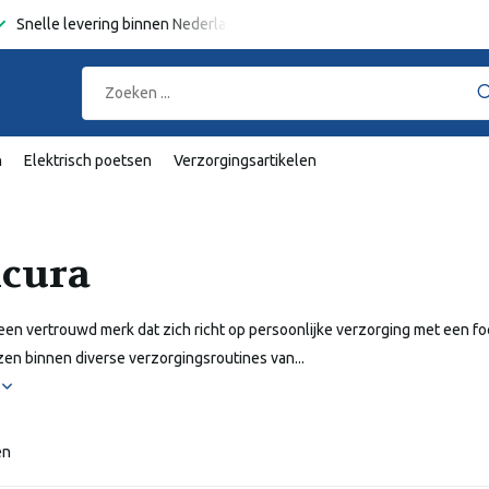
Snelle levering binnen Nederland en België
Gratis verzending
va
n
Elektrisch poetsen
Verzorgingsartikelen
cura
 een vertrouwd merk dat zich richt op persoonlijke verzorging met een f
en binnen diverse verzorgingsroutines van...
r
en