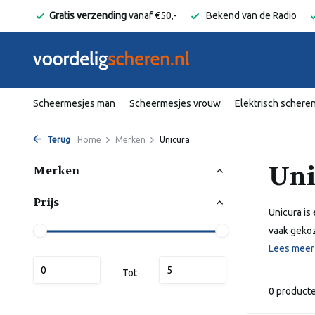
elgië
Gratis verzending
vanaf €50,-
Bekend van de Radio
Scheermesjes man
Scheermesjes vrouw
Elektrisch schere
Terug
Home
Merken
Unicura
Uni
Merken
Prijs
Unicura is
vaak gekoz
Lees mee
Tot
0 product