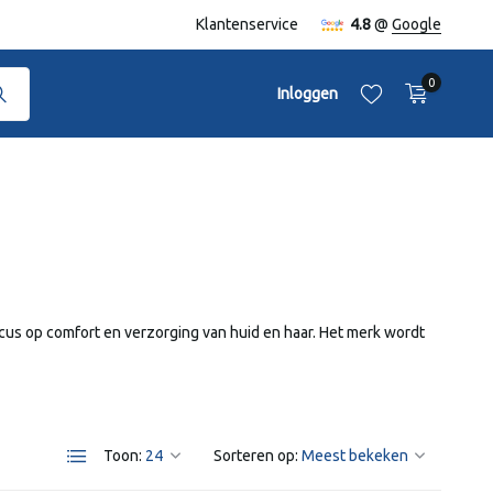
naf €50,-
Klantenservice
4.8
@
Google
0
Inloggen
Account aanmaken
Account aanmaken
ocus op comfort en verzorging van huid en haar. Het merk wordt
Toon:
Sorteren op: