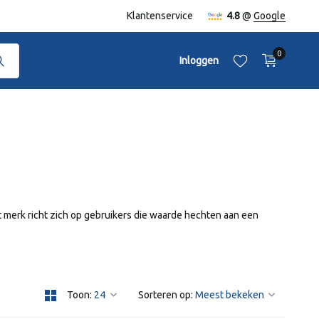
naf €50,-
Klantenservice
4.8
@
Google
0
Inloggen
Account aanmaken
Account aanmaken
t merk richt zich op gebruikers die waarde hechten aan een
Toon:
Sorteren op: