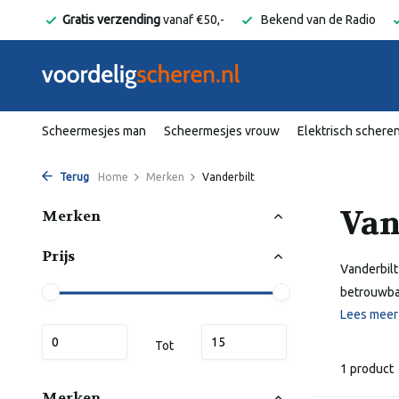
elgië
Gratis verzending
vanaf €50,-
Bekend van de Radio
Scheermesjes man
Scheermesjes vrouw
Elektrisch schere
Terug
Home
Merken
Vanderbilt
Van
Merken
Prijs
Vanderbilt
betrouwbar
Lees mee
Tot
1 product
Merken