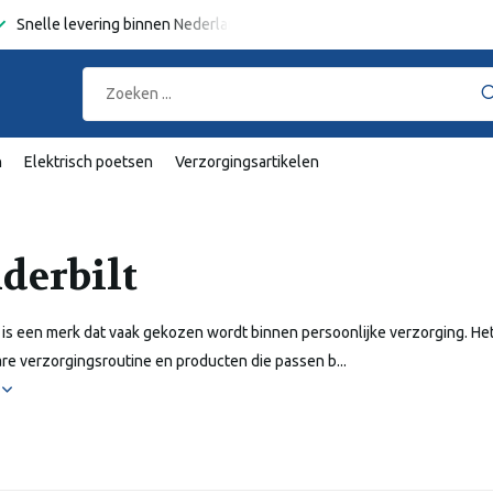
Snelle levering binnen Nederland en België
Gratis verzending
va
n
Elektrisch poetsen
Verzorgingsartikelen
derbilt
 is een merk dat vaak gekozen wordt binnen persoonlijke verzorging. He
e verzorgingsroutine en producten die passen b...
r