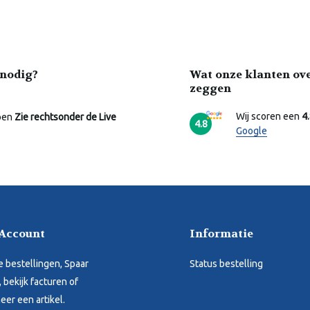
nodig?
Wat onze klanten ov
zeggen
Wij scoren een
4
pen
Zie rechtsonder de Live
4.8
Google
 Account
Informatie
je bestellingen, Spaar
Status bestelling
 bekijk facturen of
eer een artikel.