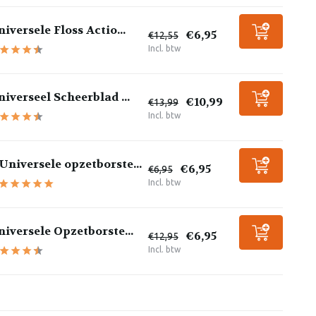
iversele Floss Actio...
€6,95
€12,55
Incl. btw
iverseel Scheerblad ...
€10,99
€13,99
Incl. btw
Universele opzetborste...
€6,95
€6,95
Incl. btw
iversele Opzetborste...
€6,95
€12,95
Incl. btw