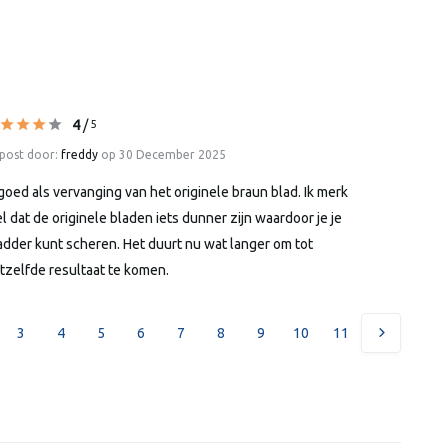
4
/
5
post door:
freddy
op 30 December 2025
 goed als vervanging van het originele braun blad. Ik merk
l dat de originele bladen iets dunner zijn waardoor je je
adder kunt scheren. Het duurt nu wat langer om tot
tzelfde resultaat te komen.
3
4
5
6
7
8
9
10
11