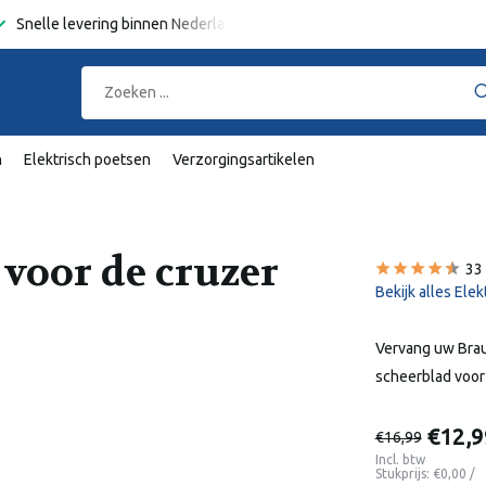
Snelle levering binnen Nederland en België
Gratis verzending
va
n
Elektrisch poetsen
Verzorgingsartikelen
 voor de cruzer
33
Bekijk alles Ele
Vervang uw Braun
scheerblad voor
€12,9
€16,99
Incl. btw
Stukprijs:
€0,00
/