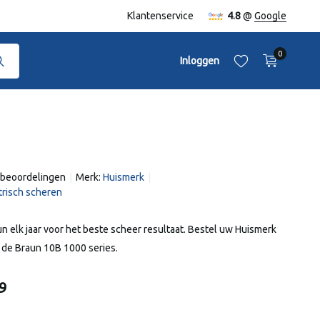
naf €50,-
Klantenservice
4.8
@
Google
0
Inloggen
 beoordelingen
Merk:
Huismerk
Account aanmaken
ktrisch scheren
Account aanmaken
 elk jaar voor het beste scheer resultaat. Bestel uw Huismerk
 de Braun 10B 1000 series.
9