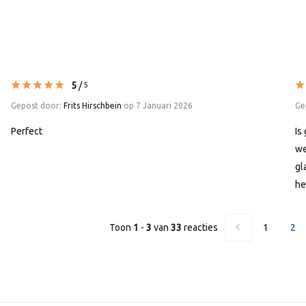
5
/
5
Gepost door:
Frits Hirschbein
op 7 Januari 2026
Ge
Perfect
Is
we
gl
he
Toon
1
-
3
van
33
reacties
1
2