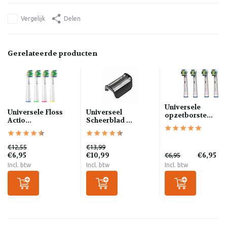
Vergelijk
Delen
Gerelateerde producten
Universele
Universele Floss
Universeel
opzetborste...
Actio...
Scheerblad ...
€12,55
€13,99
€6,95
€10,99
€6,95
€6,95
Incl. btw
Incl. btw
Incl. btw