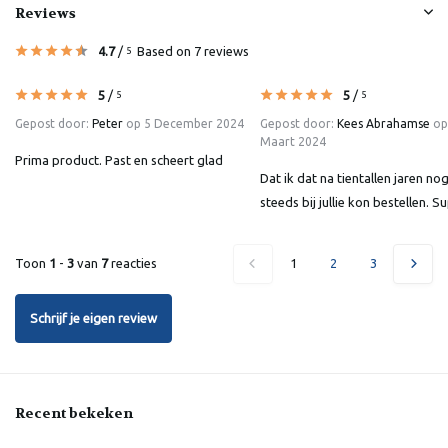
Reviews
4.7
/
Based on 7 reviews
5
5
/
5
/
5
5
Gepost door:
Peter
op 5 December 2024
Gepost door:
Kees Abrahamse
op
Maart 2024
Prima product. Past en scheert glad
Dat ik dat na tientallen jaren no
steeds bij jullie kon bestellen. S
Toon
1
-
3
van
7
reacties
1
2
3
Schrijf je eigen review
Recent bekeken