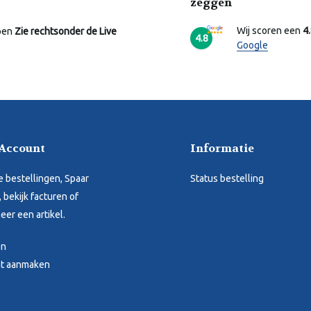
zeggen
Wij scoren een
4
pen
Zie rechtsonder de Live
4.8
Google
 Account
Informatie
je bestellingen, Spaar
Status bestelling
 bekijk facturen of
eer een artikel.
en
t aanmaken