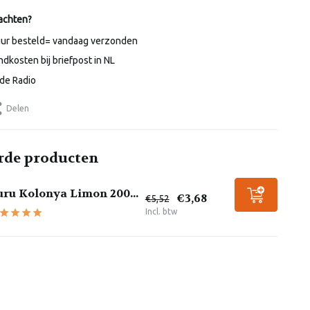
achten?
uur besteld= vandaag verzonden
dkosten bij briefpost in NL
de Radio
Delen
rde producten
uru Kolonya Limon 200...
€3,68
€5,52
Incl. btw