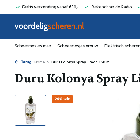
elgië
Gratis verzending
vanaf €50,-
Bekend van de Radio
Scheermesjes man
Scheermesjes vrouw
Elektrisch schere
Terug
Home
Duru Kolonya Spray Limon 150 m...
Duru Kolonya Spray 
26% sale