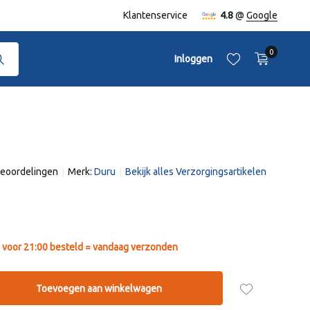
naf €50,-
Klantenservice
4.8
@
Google
0
Inloggen
beoordelingen
Merk:
Duru
Bekijk alles Verzorgingsartikelen
Account aanmaken
Account aanmaken
voor 21:00 besteld = vandaag verzonden
Toevoegen aan winkelwagen