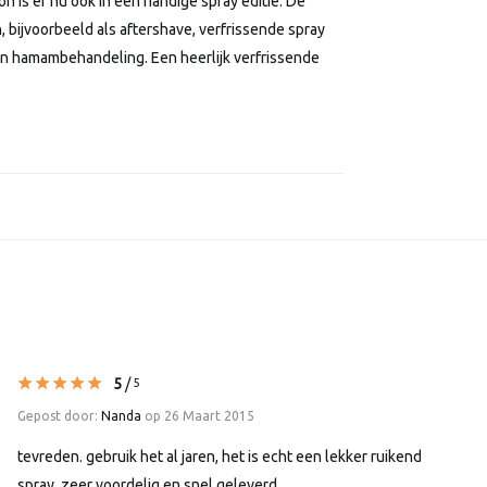
 is er nu ook in een handige spray editie. De
bijvoorbeeld als aftershave, verfrissende spray
een hamambehandeling. Een heerlijk verfrissende
5
/
5
Gepost door:
Nanda
op 26 Maart 2015
tevreden. gebruik het al jaren, het is echt een lekker ruikend
spray. zeer voordelig en snel geleverd.