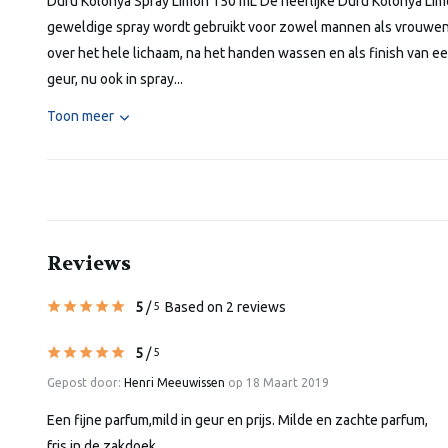
Duru Kolonya Spray Limon 150 mL De heerlijke Duru Kolonya Limon
geweldige spray wordt gebruikt voor zowel mannen als vrouwen, 
over het hele lichaam, na het handen wassen en als finish van 
geur, nu ook in spray...
Toon meer
Reviews
5
/
Based on 2 reviews
5
5
/
5
Gepost door:
Henri Meeuwissen
op 18 Maart 2019
Een fijne parfum,mild in geur en prijs. Milde en zachte parfum,
fris in de zakdoek