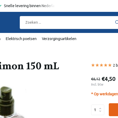
Snelle levering binnen Nederland en België
Gratis verzending
va
n
Elektrisch poetsen
Verzorgingsartikelen
Limon 150 mL
2 
€4,50
€6,12
Incl. btw
* Op werkdagen 