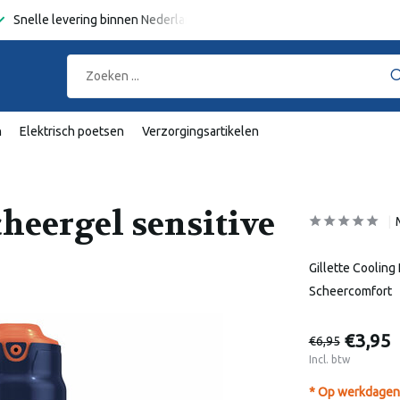
Snelle levering binnen Nederland en België
Gratis verzending
va
n
Elektrisch poetsen
Verzorgingsartikelen
cheergel sensitive
Gillette Cooling
Scheercomfort
€3,95
€6,95
Incl. btw
* Op werkdagen 