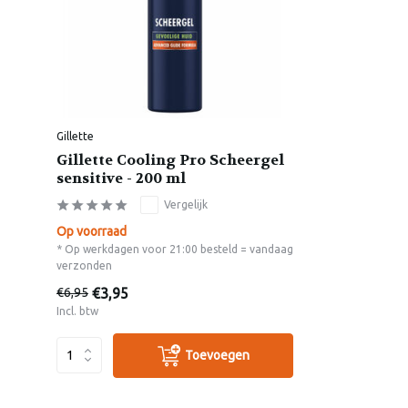
Gillette
Gillette Cooling Pro Scheergel
sensitive - 200 ml
Vergelijk
Op voorraad
* Op werkdagen voor 21:00 besteld = vandaag
verzonden
€3,95
€6,95
Incl. btw
Toevoegen