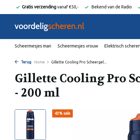
elgië
Gratis verzending
vanaf €50,-
Bekend van de Radio
Scheermesjes man
Scheermesjes vrouw
Elektrisch schere
Terug
Home
Gillette Cooling Pro Scheergel...
Gillette Cooling Pro S
- 200 ml
43% sale