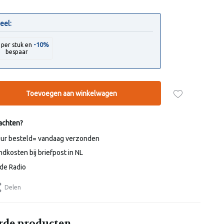
eel:
-10%
per stuk en
bespaar
Toevoegen aan winkelwagen
achten?
uur besteld= vandaag verzonden
dkosten bij briefpost in NL
de Radio
Delen
rde producten