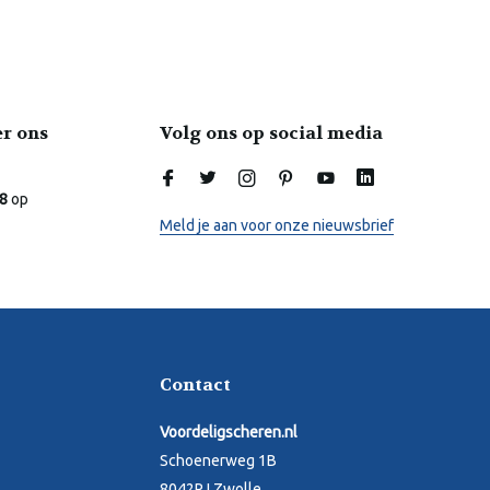
er ons
Volg ons op social media
Laura
Online
.8
op
Meld je aan voor onze nieuwsbrief
Contact
Voordeligscheren.nl
Schoenerweg 1B
8042PJ Zwolle