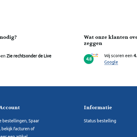
nodig?
Wat onze klanten ov
zeggen
Wij scoren een
4
pen
Zie rechtsonder de Live
4.8
Google
 Account
Informatie
je bestellingen, Spaar
Status bestelling
 bekijk facturen of
eer een artikel.