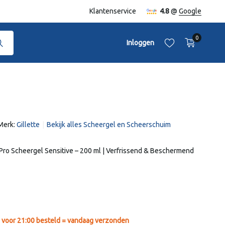
naf €50,-
Klantenservice
4.8
@
Google
0
Inloggen
Merk:
Gillette
Bekijk alles Scheergel en Scheerschuim
Account aanmaken
Account aanmaken
 Pro Scheergel Sensitive – 200 ml | Verfrissend & Beschermend
voor 21:00 besteld = vandaag verzonden