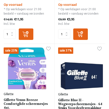
Op voorraad
Op voorraad
* Op werkdagen voor 21:00
* Op werkdagen voor 21:00
besteld = vandaag verzonden
besteld = vandaag verzonden
€14,95
€9,99
€11,95
€3,95
Incl. btw
Incl. btw
sale 25%
sale 37%
Gillette
Gillette
Gillette Venus Breeze
Gillette Blue II -
Comfortglide scheermesjes
Wegwerpscheermesjes - 64
4st.
Stuks Voordeelverpakking