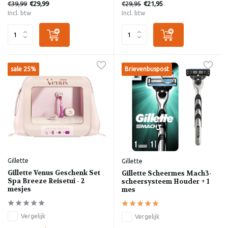
€39,99
€29,95
€29,99
€21,95
Incl. btw
Incl. btw
sale 25%
Brievenbuspost
Gillette
Gillette
Gillette Venus Geschenk Set
Gillette Scheermes Mach3-
Spa Breeze Reisetui - 2
scheersysteem Houder + 1
mesjes
mes
Vergelijk
Vergelijk