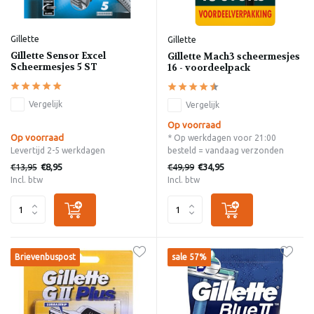
Gillette
Gillette
Gillette Sensor Excel
Gillette Mach3 scheermesjes
Scheermesjes 5 ST
16 - voordeelpack
Vergelijk
Vergelijk
Op voorraad
Op voorraad
* Op werkdagen voor 21:00
Levertijd 2-5 werkdagen
besteld = vandaag verzonden
€13,95
€49,99
€8,95
€34,95
Incl. btw
Incl. btw
Brievenbuspost
sale 57%