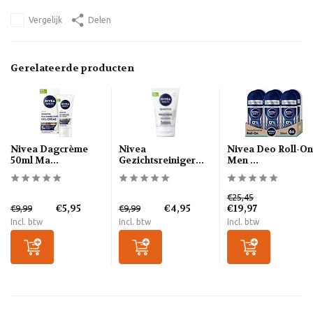
Vergelijk
Delen
Gerelateerde producten
Nivea Dagcrème
Nivea
Nivea Deo Roll-On
50ml Ma...
Gezichtsreiniger...
Men ...
€25,45
€5,95
€4,95
€19,97
€9,99
€9,99
Incl. btw
Incl. btw
Incl. btw