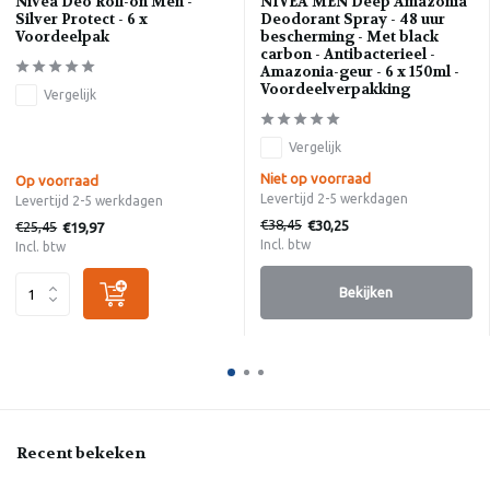
Nivea Deo Roll-on Men -
NIVEA MEN Deep Amazonia
Silver Protect - 6 x
Deodorant Spray - 48 uur
Voordeelpak
bescherming - Met black
carbon - Antibacterieel -
Amazonia-geur - 6 x 150ml -
Voordeelverpakking
Vergelijk
Vergelijk
Niet op voorraad
Op voorraad
Levertijd 2-5 werkdagen
Levertijd 2-5 werkdagen
€38,45
€30,25
€25,45
€19,97
Incl. btw
Incl. btw
Bekijken
Recent bekeken