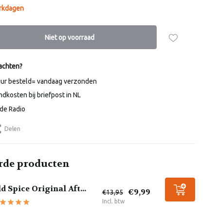
erkdagen
Niet op voorraad
achten?
uur besteld= vandaag verzonden
dkosten bij briefpost in NL
de Radio
Delen
rde producten
d Spice Original Aft...
€9,99
€13,95
Incl. btw