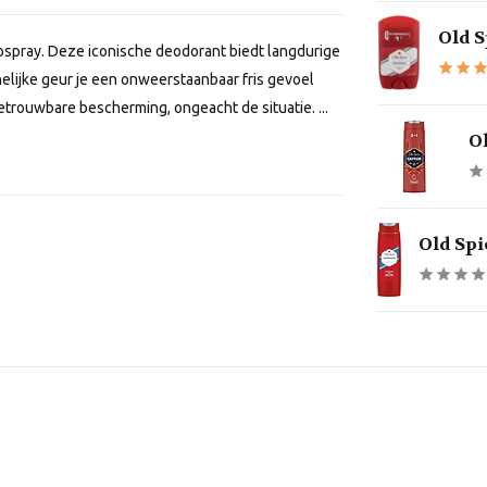
Old S
eospray. Deze iconische deodorant biedt langdurige
elijke geur je een onweerstaanbaar fris gevoel
etrouwbare bescherming, ongeacht de situatie. ...
Ol
Old Spi