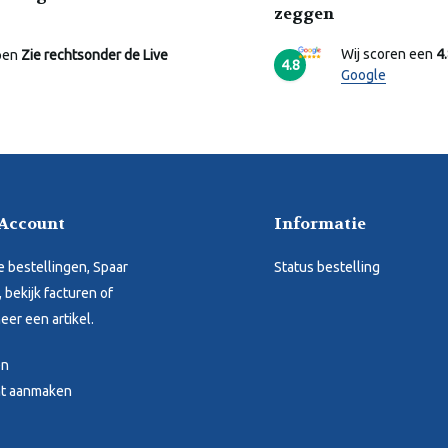
zeggen
Wij scoren een
4
pen
Zie rechtsonder de Live
4.8
Google
 Account
Informatie
je bestellingen, Spaar
Status bestelling
 bekijk facturen of
eer een artikel.
en
t aanmaken