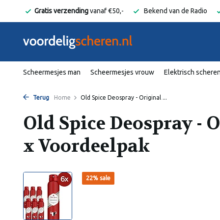
elgië
Gratis verzending
vanaf €50,-
Bekend van de Radio
Scheermesjes man
Scheermesjes vrouw
Elektrisch schere
Terug
Home
Old Spice Deospray - Original ...
Old Spice Deospray - O
x Voordeelpak
22% sale