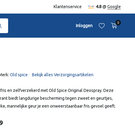
naf €50,-
Klantenservice
4.8
@
Google
0
Inloggen
Merk:
Old spice
Bekijk alles Verzorgingsartikelen
Account aanmaken
Account aanmaken
g fris en zelfverzekerd met Old Spice Original Deospray. Deze
rant biedt langdurige bescherming tegen zweet en geurtjes,
ieke, mannelijke geur je een onweerstaanbaar fris gevoel geeft.
9