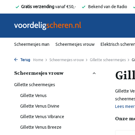
nding
vanaf €50,-
Bekend van de Radio
Snelle levering binne
Scheermesjes man
Scheermesjes vrouw
Elektrisch schere
Terug
Home
Scheermesjes vrouw
Gillette scheermesjes
G
Gil
Scheermesjes vrouw
Gillette scheermesjes
Gillette V
Gillette Venus
scheermesj
Gillette Venus Divine
Lees mee
Gillette Venus Vibrance
Onze m
Gillette Venus Breeze