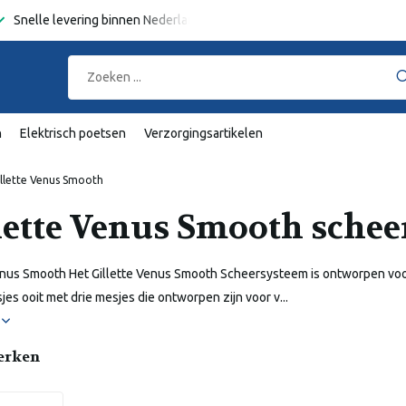
n Nederland en België
Gratis verzending
vanaf €50,-
n
Elektrisch poetsen
Verzorgingsartikelen
illette Venus Smooth
lette Venus Smooth schee
enus Smooth Het Gillette Venus Smooth Scheersysteem is ontworpen voor
es ooit met drie mesjes die ontworpen zijn voor v...
r
erken