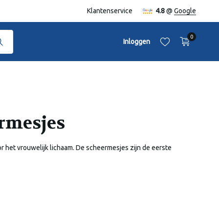
Klantenservice
4.8
@
Google
0
Inloggen
rmesjes
Account aanmaken
Account aanmaken
 het vrouwelijk lichaam. De scheermesjes zijn de eerste