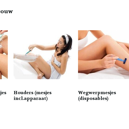
vrouw
jes
Houders (mesjes
Wegwerpmesjes
incl.apparaat)
(disposables)