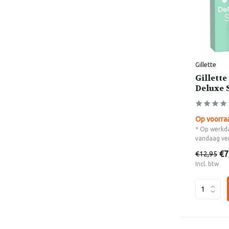
Gillette
Gillett
Deluxe 
Op voorra
* Op werkda
vandaag ve
€7
€12,95
Incl. btw