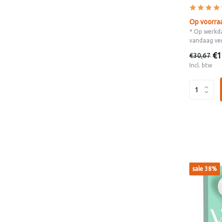
Op voorra
* Op werkda
vandaag ve
€1
€30,67
Incl. btw
sale 38%