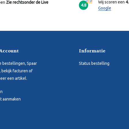
Wij scoren een
4
pen
Zie rechtsonder de Live
4.8
Google
 Account
Informatie
je bestellingen, Spaar
Status bestelling
 bekijk facturen of
eer een artikel.
en
t aanmaken