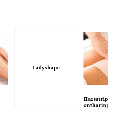
Ladyshape
Harsstrips en
ontharingscreme