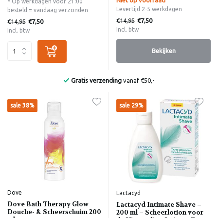
* Op werkdagen voor 21:00
Levertijd 2-5 werkdagen
besteld = vandaag verzonden
€14,95
€7,50
€14,95
€7,50
Incl. btw
Incl. btw
Bekijken
Gratis verzending
vanaf €50,-
sale 38%
sale 29%
Dove
Lactacyd
Dove Bath Therapy Glow
Lactacyd Intimate Shave –
Douche- & Scheerschuim 200
200 ml – Scheerlotion voor