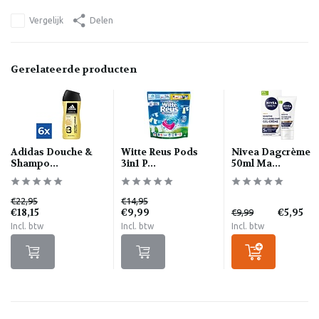
Vergelijk
Delen
Gerelateerde producten
Adidas Douche &
Witte Reus Pods
Nivea Dagcrème
Shampo...
3in1 P...
50ml Ma...
€22,95
€14,95
€18,15
€9,99
€5,95
€9,99
Incl. btw
Incl. btw
Incl. btw