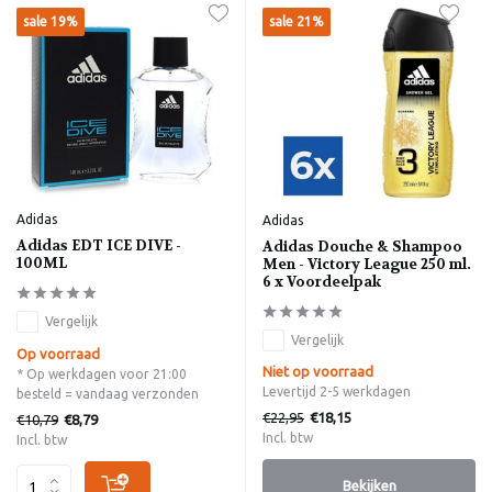
sale 19%
sale 21%
Adidas
Adidas
Adidas EDT ICE DIVE -
Adidas Douche & Shampoo
100ML
Men - Victory League 250 ml.
6 x Voordeelpak
Vergelijk
Vergelijk
Op voorraad
Niet op voorraad
* Op werkdagen voor 21:00
Levertijd 2-5 werkdagen
besteld = vandaag verzonden
€22,95
€18,15
€10,79
€8,79
Incl. btw
Incl. btw
Bekijken