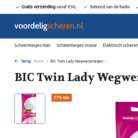
elgië
Gratis verzending
vanaf €50,-
Bekend van de Radio
Scheermesjes man
Scheermesjes vrouw
Elektrisch schere
Terug
Home
BIC Twin Lady Wegwerpmesjes - ...
BIC Twin Lady Wegwer
37% sale